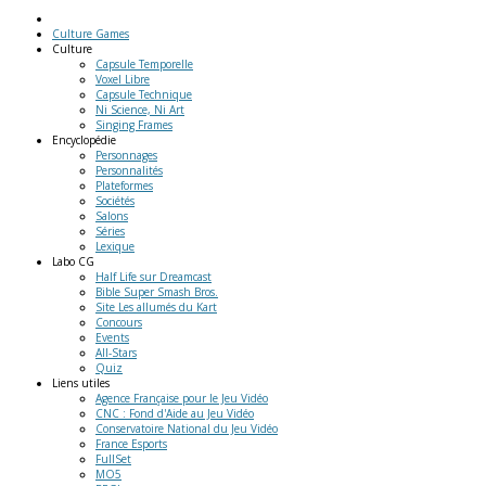
Culture Games
Culture
Capsule Temporelle
Voxel Libre
Capsule Technique
Ni Science, Ni Art
Singing Frames
Encyclopédie
Personnages
Personnalités
Plateformes
Sociétés
Salons
Séries
Lexique
Labo
CG
Half Life sur Dreamcast
Bible Super Smash Bros.
Site Les allumés du Kart
Concours
Events
All-Stars
Quiz
Liens
utiles
Agence Française pour le Jeu Vidéo
CNC : Fond d'Aide au Jeu Vidéo
Conservatoire National du Jeu Vidéo
France Esports
FullSet
MO5