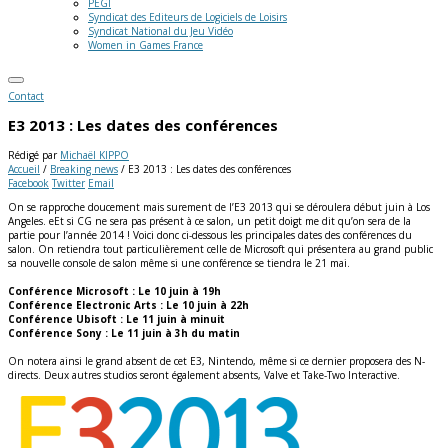
PEGI
Syndicat des Editeurs de Logiciels de Loisirs
Syndicat National du Jeu Vidéo
Women in Games France
Contact
E3 2013 : Les dates des conférences
Rédigé par
Michaël KIPPO
Accueil
/
Breaking news
/
E3 2013 : Les dates des conférences
Facebook
Twitter
Email
On se rapproche doucement mais surement de l’E3 2013 qui se déroulera début juin à Los
Angeles. eEt si CG ne sera pas présent à ce salon, un petit doigt me dit qu’on sera de la
partie pour l’année 2014 ! Voici donc ci-dessous les principales dates des conférences du
salon.
On retiendra tout particulièrement celle de Microsoft qui présentera au grand public
sa nouvelle console de salon même si une conférence se tiendra le 21 mai.
Conférence Microsoft : Le 10 juin à 19h
Conférence Electronic Arts : Le 10 juin à 22h
Conférence Ubisoft : Le 11 juin à minuit
Conférence Sony : Le 11 juin à 3h du matin
On notera ainsi le grand absent de cet E3, Nintendo, même si ce dernier proposera des N-
directs. Deux autres studios seront également absents, Valve et Take-Two Interactive.