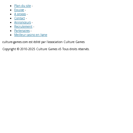
Plan du site
-
Equipe
-
A propos
-
Contact
-
Annonceurs
-
Recrutement
-
Partenaires
-
Meilleur casino en ligne
culture-games.com est édité par l'association Culture Games
Copyright © 2010-2025 Culture Games v5 Tous droits réservés.