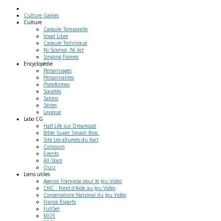
Culture Games
Culture
Capsule Temporelle
Voxel Libre
Capsule Technique
Ni Science, Ni Art
Singing Frames
Encyclopédie
Personnages
Personnalités
Plateformes
Sociétés
Salons
Séries
Lexique
Labo
CG
Half Life sur Dreamcast
Bible Super Smash Bros.
Site Les allumés du Kart
Concours
Events
All-Stars
Quiz
Liens
utiles
Agence Française pour le Jeu Vidéo
CNC : Fond d'Aide au Jeu Vidéo
Conservatoire National du Jeu Vidéo
France Esports
FullSet
MO5