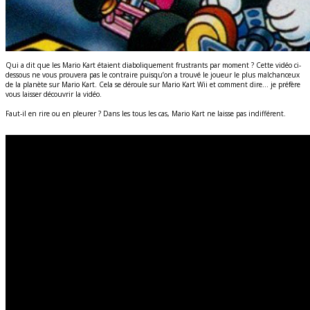
Qui a dit que les Mario Kart étaient diaboliquement frustrants par moment ? Cette vidéo ci-
dessous ne vous prouvera pas le contraire puisqu’on a trouvé le joueur le plus malchanceux
de la planète sur Mario Kart. Cela se déroule sur Mario Kart Wii et comment dire… je préfère
vous laisser découvrir la vidéo.
Faut-il en rire ou en pleurer ? Dans les tous les cas, Mario Kart ne laisse pas indifférent.