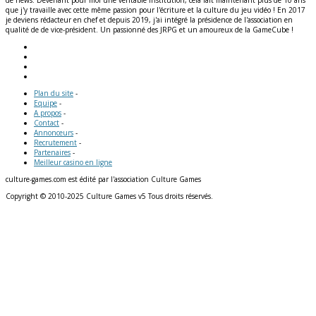
que j'y travaille avec cette même passion pour l'écriture et la culture du jeu vidéo ! En 2017
je deviens rédacteur en chef et depuis 2019, j'ai intégré la présidence de l'association en
qualité de de vice-président. Un passionné des JRPG et un amoureux de la GameCube !
Plan du site
-
Equipe
-
A propos
-
Contact
-
Annonceurs
-
Recrutement
-
Partenaires
-
Meilleur casino en ligne
culture-games.com est édité par l'association Culture Games
Copyright © 2010-2025 Culture Games v5 Tous droits réservés.