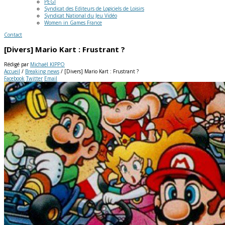
PEGI
Syndicat des Editeurs de Logiciels de Loisirs
Syndicat National du Jeu Vidéo
Women in Games France
Contact
[Divers] Mario Kart : Frustrant ?
Rédigé par
Michaël KIPPO
Accueil
/
Breaking news
/
[Divers] Mario Kart : Frustrant ?
Facebook
Twitter
Email