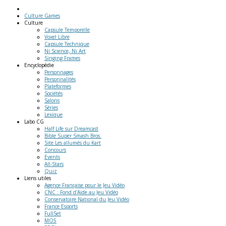
Culture Games
Culture
Capsule Temporelle
Voxel Libre
Capsule Technique
Ni Science, Ni Art
Singing Frames
Encyclopédie
Personnages
Personnalités
Plateformes
Sociétés
Salons
Séries
Lexique
Labo
CG
Half Life sur Dreamcast
Bible Super Smash Bros.
Site Les allumés du Kart
Concours
Events
All-Stars
Quiz
Liens
utiles
Agence Française pour le Jeu Vidéo
CNC : Fond d'Aide au Jeu Vidéo
Conservatoire National du Jeu Vidéo
France Esports
FullSet
MO5