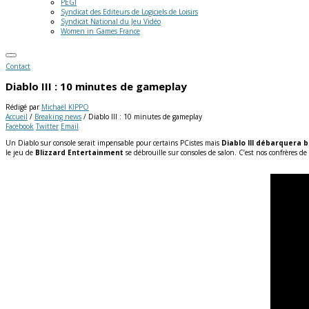
PEGI
Syndicat des Editeurs de Logiciels de Loisirs
Syndicat National du Jeu Vidéo
Women in Games France
Contact
Diablo III : 10 minutes de gameplay
Rédigé par
Michaël KIPPO
Accueil
/
Breaking news
/
Diablo III : 10 minutes de gameplay
Facebook
Twitter
Email
Un Diablo sur console serait impensable pour certains PCistes mais
Diablo III
débarquera bi
le jeu de
Blizzard Entertainment
se débrouille sur consoles de salon. C’est nos confrères de