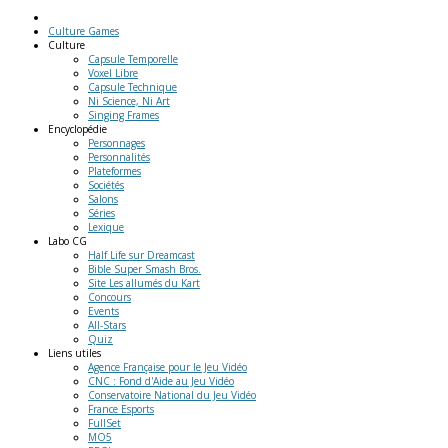
Culture Games
Culture
Capsule Temporelle
Voxel Libre
Capsule Technique
Ni Science, Ni Art
Singing Frames
Encyclopédie
Personnages
Personnalités
Plateformes
Sociétés
Salons
Séries
Lexique
Labo
CG
Half Life sur Dreamcast
Bible Super Smash Bros.
Site Les allumés du Kart
Concours
Events
All-Stars
Quiz
Liens
utiles
Agence Française pour le Jeu Vidéo
CNC : Fond d'Aide au Jeu Vidéo
Conservatoire National du Jeu Vidéo
France Esports
FullSet
MO5