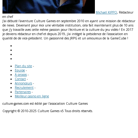
Michaël KIPPO
, Rédacteur
en chef
J'ai débuté l'aventure Culture Games en septembre 2010 en ayant une mission de rédacteur
de news. Devenant pour moi une véritable institution, cela fait maintenant plus de 10 ans
que j'y travaille avec cette même passion pour l'écriture et la culture du jeu vidéo ! En 2017
je deviens rédacteur en chef et depuis 2019, j'ai intégré la présidence de l'association en
qualité de de vice-président. Un passionné des JRPG et un amoureux de la GameCube !
Plan du site
-
Equipe
-
A propos
-
Contact
-
Annonceurs
-
Recrutement
-
Partenaires
-
Meilleur casino en ligne
culture-games.com est édité par l'association Culture Games
Copyright © 2010-2025 Culture Games v5 Tous droits réservés.