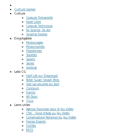
Culture Games
Culture
Capsule Temporelle
Voxel Libre
Capsule Technique
Ni Science, Ni Art
Singing Frames
Encyclopédie
Personnages
Personnalités
Plateformes
Sociétés
Salons
Séries
Lexique
Labo
CG
Half Life sur Dreamcast
Bible Super Smash Bros.
Site Les allumés du Kart
Concours
Events
All-Stars
Quiz
Liens
utiles
Agence Française pour le Jeu Vidéo
CNC : Fond d'Aide au Jeu Vidéo
Conservatoire National du Jeu Vidéo
France Esports
FullSet
MO5