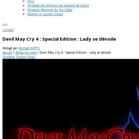
PEGI
Syndicat des Editeurs de Logiciels de Loisirs
Syndicat National du Jeu Vidéo
Women in Games France
Contact
Devil May Cry 4 : Special Edition : Lady se dévoile
Rédigé par
Michaël KIPPO
Accueil
/
Breaking news
/
Devil May Cry 4 : Special Edition : Lady se dévoile
Facebook
Twitter
Email