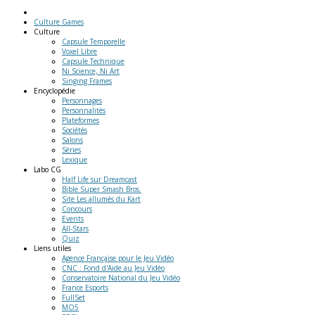
Culture Games
Culture
Capsule Temporelle
Voxel Libre
Capsule Technique
Ni Science, Ni Art
Singing Frames
Encyclopédie
Personnages
Personnalités
Plateformes
Sociétés
Salons
Séries
Lexique
Labo
CG
Half Life sur Dreamcast
Bible Super Smash Bros.
Site Les allumés du Kart
Concours
Events
All-Stars
Quiz
Liens
utiles
Agence Française pour le Jeu Vidéo
CNC : Fond d'Aide au Jeu Vidéo
Conservatoire National du Jeu Vidéo
France Esports
FullSet
MO5