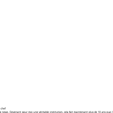
 chef
ews. Devenant pour moi une véritable institution, cela fait maintenant plus de 10 ans que j'y t