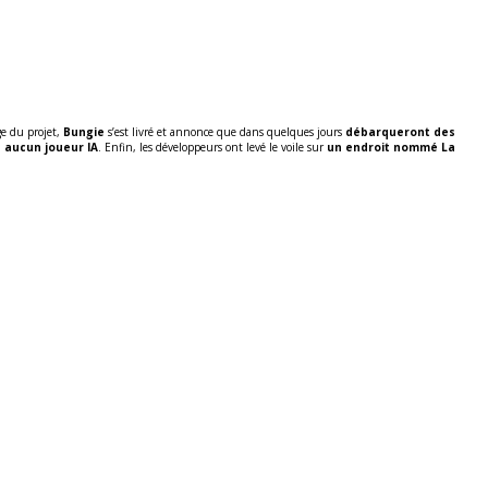
ge du projet,
Bungie
s’est livré et annonce que dans quelques jours
débarqueront des
ra aucun joueur IA
. Enfin, les développeurs ont levé le voile sur
un endroit nommé La