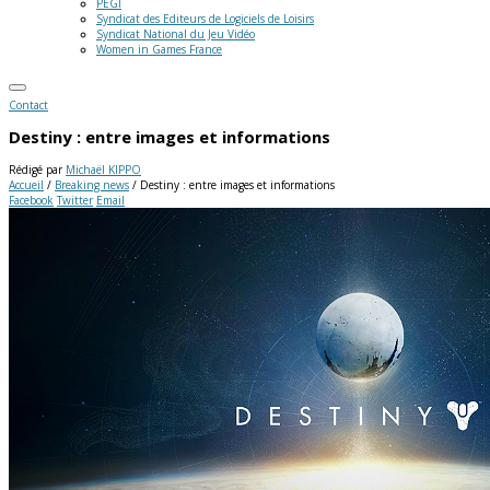
PEGI
Syndicat des Editeurs de Logiciels de Loisirs
Syndicat National du Jeu Vidéo
Women in Games France
Contact
Destiny : entre images et informations
Rédigé par
Michaël KIPPO
Accueil
/
Breaking news
/
Destiny : entre images et informations
Facebook
Twitter
Email