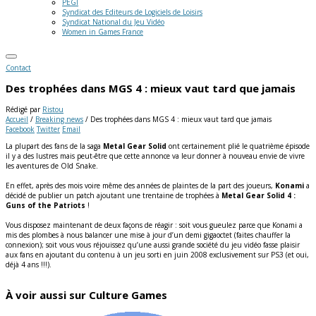
PEGI
Syndicat des Editeurs de Logiciels de Loisirs
Syndicat National du Jeu Vidéo
Women in Games France
Contact
Des trophées dans MGS 4 : mieux vaut tard que jamais
Rédigé par
Ristou
Accueil
/
Breaking news
/
Des trophées dans MGS 4 : mieux vaut tard que jamais
Facebook
Twitter
Email
La plupart des fans de la saga
Metal Gear Solid
ont certainement plié le quatrième épisode
il y a des lustres mais peut-être que cette annonce va leur donner à nouveau envie de vivre
les aventures de Old Snake.
En effet, après des mois voire même des années de plaintes de la part des joueurs,
Konami
a
décidé de publier un patch ajoutant une trentaine de trophées à
Metal Gear Solid 4 :
Guns of the Patriots
!
Vous disposez maintenant de deux façons de réagir : soit vous gueulez parce que Konami a
mis des plombes à nous balancer une mise à jour d’un demi gigaoctet (faites chauffer la
connexion); soit vous vous réjouissez qu’une aussi grande société du jeu vidéo fasse plaisir
aux fans en ajoutant du contenu à un jeu sorti en juin 2008 exclusivement sur PS3 (et oui,
déjà 4 ans !!!).
À voir aussi sur Culture Games