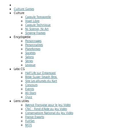
Culture Games
Culture
Capsule Temporelle
Voxel Libre
Capsule Technique
Ni Science, Ni Art
Singing Frames
Encyclopédie
Personnages
Personnalités
Plateformes
Sociétés
Salons
Séries
Lexique
Labo
CG
Half Life sur Dreamcast
Bible Super Smash Bros.
Site Les allumés du Kart
Concours
Events
All-Stars
Quiz
Liens
utiles
Agence Française pour le Jeu Vidéo
CNC : Fond d'Aide au Jeu Vidéo
Conservatoire National du Jeu Vidéo
France Esports
FullSet
MO5