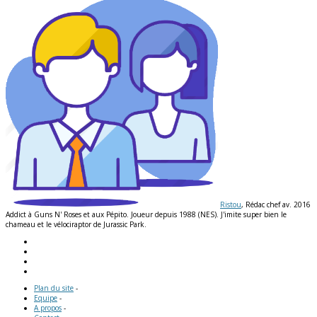
Ristou
, Rédac chef av. 2016
Addict à Guns N' Roses et aux Pépito. Joueur depuis 1988 (NES). J'imite super bien le
chameau et le vélociraptor de Jurassic Park.
Plan du site
-
Equipe
-
A propos
-