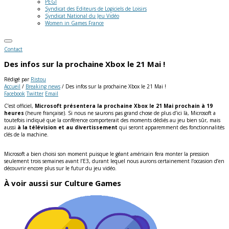
PEGI
Syndicat des Editeurs de Logiciels de Loisirs
Syndicat National du Jeu Vidéo
Women in Games France
Contact
Des infos sur la prochaine Xbox le 21 Mai !
Rédigé par
Ristou
Accueil
/
Breaking news
/
Des infos sur la prochaine Xbox le 21 Mai !
Facebook
Twitter
Email
C’est officiel,
Microsoft présentera la prochaine Xbox le 21 Mai prochain à 19
heures
(heure française). Si nous ne saurons pas grand chose de plus d’ici là, Microsoft a
toutefois indiqué que la conférence comporterait des moments dédiés au jeu bien sûr, mais
aussi
à la télévision et au divertissement
qui seront apparemment des fonctionnalités
clés de la machine.
Microsoft a bien choisi son moment puisque le géant américain fera monter la pression
seulement trois semaines avant l’E3, durant lequel nous aurons certainement l’occasion d’en
découvrir encore plus sur le futur du jeu vidéo.
À voir aussi sur Culture Games