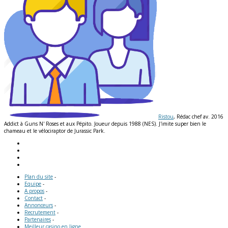
Ristou
, Rédac chef av. 2016
Addict à Guns N' Roses et aux Pépito. Joueur depuis 1988 (NES). J'imite super bien le
chameau et le vélociraptor de Jurassic Park.
Plan du site
-
Equipe
-
A propos
-
Contact
-
Annonceurs
-
Recrutement
-
Partenaires
-
Meilleur casino en ligne