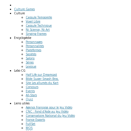
Culture Games
Culture
Capsule Temporelle
Voxel Libre
Capsule Technique
Ni Science, Ni Art
Singing Frames
Encyclopédie
Personnages
Personnalités
Plateformes
Sociétés
Salons
Séries
Lexique
Labo
CG
Half Life sur Dreamcast
Bible Super Smash Bros.
Site Les allumés du Kart
Concours
Events
All-Stars
Quiz
Liens
utiles
Agence Française pour le Jeu Vidéo
CNC : Fond d'Aide au Jeu Vidéo
Conservatoire National du Jeu Vidéo
France Esports
FullSet
MO5