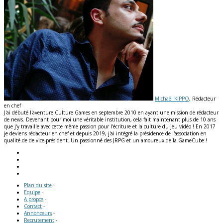
Michaël KIPPO
, Rédacteur
en chef
J'ai débuté l'aventure Culture Games en septembre 2010 en ayant une mission de rédacteur
de news. Devenant pour moi une véritable institution, cela fait maintenant plus de 10 ans
que j'y travaille avec cette même passion pour l'écriture et la culture du jeu vidéo ! En 2017
je deviens rédacteur en chef et depuis 2019, j'ai intégré la présidence de l'association en
qualité de de vice-président. Un passionné des JRPG et un amoureux de la GameCube !
Plan du site
-
Equipe
-
A propos
-
Contact
-
Annonceurs
-
Recrutement
-