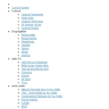
Culture Games
Culture
Capsule Temporelle
Voxel Libre
Capsule Technique
Ni Science, Ni Art
Singing Frames
Encyclopédie
Personnages
Personnalités
Plateformes
Sociétés
Salons
Séries
Lexique
Labo
CG
Half Life sur Dreamcast
Bible Super Smash Bros.
Site Les allumés du Kart
Concours
Events
All-Stars
Quiz
Liens
utiles
Agence Française pour le Jeu Vidéo
CNC : Fond d'Aide au Jeu Vidéo
Conservatoire National du Jeu Vidéo
France Esports
FullSet
MO5