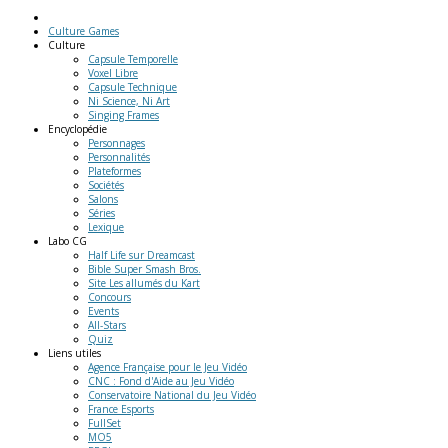
Culture Games
Culture
Capsule Temporelle
Voxel Libre
Capsule Technique
Ni Science, Ni Art
Singing Frames
Encyclopédie
Personnages
Personnalités
Plateformes
Sociétés
Salons
Séries
Lexique
Labo
CG
Half Life sur Dreamcast
Bible Super Smash Bros.
Site Les allumés du Kart
Concours
Events
All-Stars
Quiz
Liens
utiles
Agence Française pour le Jeu Vidéo
CNC : Fond d'Aide au Jeu Vidéo
Conservatoire National du Jeu Vidéo
France Esports
FullSet
MO5