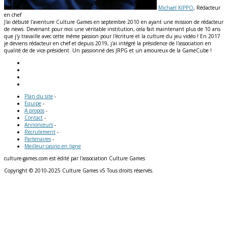
Michaël KIPPO
, Rédacteur
en chef
J'ai débuté l'aventure Culture Games en septembre 2010 en ayant une mission de rédacteur
de news. Devenant pour moi une véritable institution, cela fait maintenant plus de 10 ans
que j'y travaille avec cette même passion pour l'écriture et la culture du jeu vidéo ! En 2017
je deviens rédacteur en chef et depuis 2019, j'ai intégré la présidence de l'association en
qualité de de vice-président. Un passionné des JRPG et un amoureux de la GameCube !
Plan du site
-
Equipe
-
A propos
-
Contact
-
Annonceurs
-
Recrutement
-
Partenaires
-
Meilleur casino en ligne
culture-games.com est édité par l'association Culture Games
Copyright © 2010-2025 Culture Games v5 Tous droits réservés.