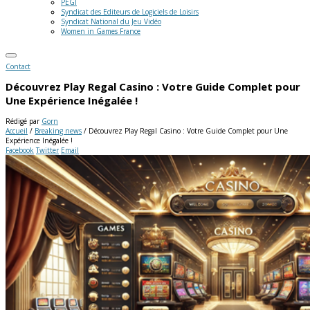
PEGI
Syndicat des Editeurs de Logiciels de Loisirs
Syndicat National du Jeu Vidéo
Women in Games France
Contact
Découvrez Play Regal Casino : Votre Guide Complet pour
Une Expérience Inégalée !
Rédigé par
Gorn
Accueil
/
Breaking news
/
Découvrez Play Regal Casino : Votre Guide Complet pour Une
Expérience Inégalée !
Facebook
Twitter
Email