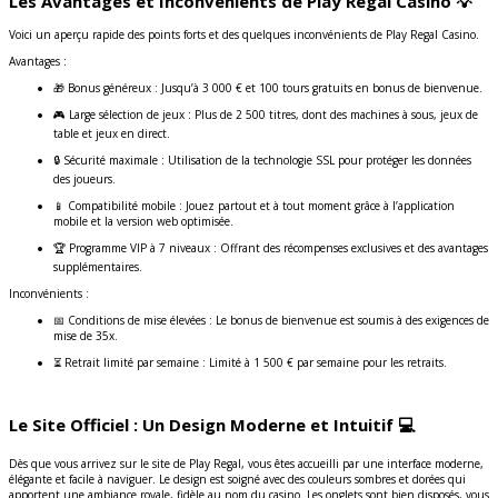
Les Avantages et Inconvénients de Play Regal Casino 💡
Voici un aperçu rapide des points forts et des quelques inconvénients de Play Regal Casino.
Avantages :
🎁 Bonus généreux : Jusqu’à 3 000 € et 100 tours gratuits en bonus de bienvenue.
🎮 Large sélection de jeux : Plus de 2 500 titres, dont des machines à sous, jeux de
table et jeux en direct.
🔒 Sécurité maximale : Utilisation de la technologie SSL pour protéger les données
des joueurs.
📱 Compatibilité mobile : Jouez partout et à tout moment grâce à l’application
mobile et la version web optimisée.
🏆 Programme VIP à 7 niveaux : Offrant des récompenses exclusives et des avantages
supplémentaires.
Inconvénients :
📅 Conditions de mise élevées : Le bonus de bienvenue est soumis à des exigences de
mise de 35x.
⏳ Retrait limité par semaine : Limité à 1 500 € par semaine pour les retraits.
Le Site Officiel : Un Design Moderne et Intuitif 💻
Dès que vous arrivez sur le site de Play Regal, vous êtes accueilli par une interface moderne,
élégante et facile à naviguer. Le design est soigné avec des couleurs sombres et dorées qui
apportent une ambiance royale, fidèle au nom du casino. Les onglets sont bien disposés, vous