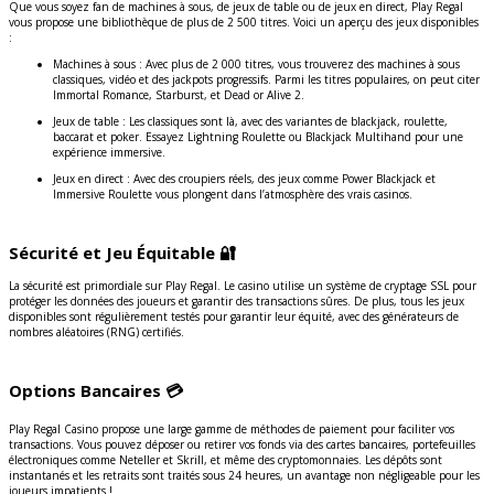
Que vous soyez fan de machines à sous, de jeux de table ou de jeux en direct, Play Regal
vous propose une bibliothèque de plus de 2 500 titres. Voici un aperçu des jeux disponibles
:
Machines à sous : Avec plus de 2 000 titres, vous trouverez des machines à sous
classiques, vidéo et des jackpots progressifs. Parmi les titres populaires, on peut citer
Immortal Romance, Starburst, et Dead or Alive 2.
Jeux de table : Les classiques sont là, avec des variantes de blackjack, roulette,
baccarat et poker. Essayez Lightning Roulette ou Blackjack Multihand pour une
expérience immersive.
Jeux en direct : Avec des croupiers réels, des jeux comme Power Blackjack et
Immersive Roulette vous plongent dans l’atmosphère des vrais casinos.
Sécurité et Jeu Équitable 🔐
La sécurité est primordiale sur Play Regal. Le casino utilise un système de cryptage SSL pour
protéger les données des joueurs et garantir des transactions sûres. De plus, tous les jeux
disponibles sont régulièrement testés pour garantir leur équité, avec des générateurs de
nombres aléatoires (RNG) certifiés.
Options Bancaires 💳
Play Regal Casino propose une large gamme de méthodes de paiement pour faciliter vos
transactions. Vous pouvez déposer ou retirer vos fonds via des cartes bancaires, portefeuilles
électroniques comme Neteller et Skrill, et même des cryptomonnaies. Les dépôts sont
instantanés et les retraits sont traités sous 24 heures, un avantage non négligeable pour les
joueurs impatients !