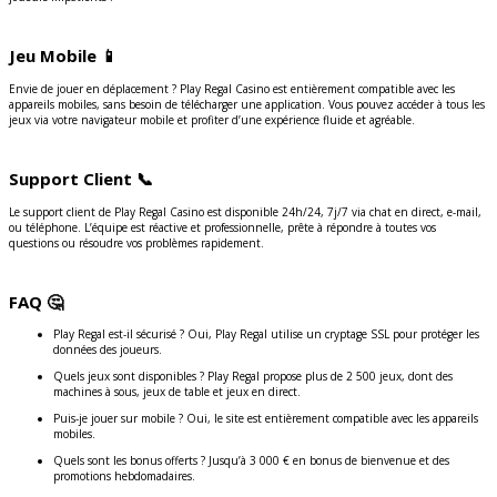
Jeu Mobile 📱
Envie de jouer en déplacement ? Play Regal Casino est entièrement compatible avec les
appareils mobiles, sans besoin de télécharger une application. Vous pouvez accéder à tous les
jeux via votre navigateur mobile et profiter d’une expérience fluide et agréable.
Support Client 📞
Le support client de Play Regal Casino est disponible 24h/24, 7j/7 via chat en direct, e-mail,
ou téléphone. L’équipe est réactive et professionnelle, prête à répondre à toutes vos
questions ou résoudre vos problèmes rapidement.
FAQ 🤔
Play Regal est-il sécurisé ? Oui, Play Regal utilise un cryptage SSL pour protéger les
données des joueurs.
Quels jeux sont disponibles ? Play Regal propose plus de 2 500 jeux, dont des
machines à sous, jeux de table et jeux en direct.
Puis-je jouer sur mobile ? Oui, le site est entièrement compatible avec les appareils
mobiles.
Quels sont les bonus offerts ? Jusqu’à 3 000 € en bonus de bienvenue et des
promotions hebdomadaires.