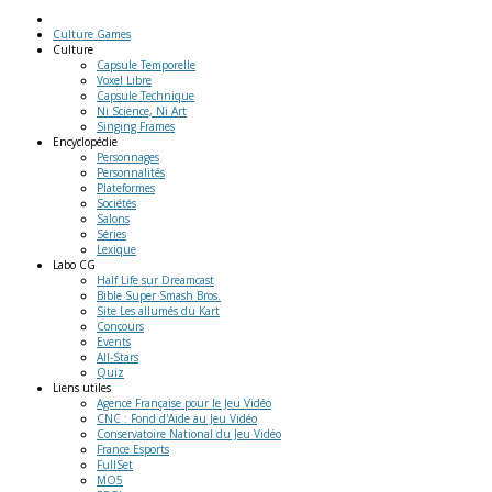
Culture Games
Culture
Capsule Temporelle
Voxel Libre
Capsule Technique
Ni Science, Ni Art
Singing Frames
Encyclopédie
Personnages
Personnalités
Plateformes
Sociétés
Salons
Séries
Lexique
Labo
CG
Half Life sur Dreamcast
Bible Super Smash Bros.
Site Les allumés du Kart
Concours
Events
All-Stars
Quiz
Liens
utiles
Agence Française pour le Jeu Vidéo
CNC : Fond d'Aide au Jeu Vidéo
Conservatoire National du Jeu Vidéo
France Esports
FullSet
MO5