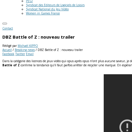
PEGI
Syndicat des Editeurs de Logiciels de Loisirs
Syndicat National du Jeu Vidéo
Women in Games France
Contact
DBZ Battle of Z : nouveau trailer
Rédigé par
Michaël KIPPO
Accueil
/
Breaking news
/
DBZ Battle of Z : nouveau trailer
Facebook
Twitter
Email
Dans la catégorie des licences de jeux vidéo qui opus après opus n’ont plus aucune saveur, je de
Battle of Z
confirme la tendance qu’il faut parfois arrêter de recycler une marque.
En espérant