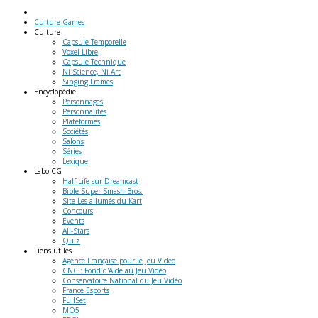
Culture Games
Culture
Capsule Temporelle
Voxel Libre
Capsule Technique
Ni Science, Ni Art
Singing Frames
Encyclopédie
Personnages
Personnalités
Plateformes
Sociétés
Salons
Séries
Lexique
Labo
CG
Half Life sur Dreamcast
Bible Super Smash Bros.
Site Les allumés du Kart
Concours
Events
All-Stars
Quiz
Liens
utiles
Agence Française pour le Jeu Vidéo
CNC : Fond d'Aide au Jeu Vidéo
Conservatoire National du Jeu Vidéo
France Esports
FullSet
MO5