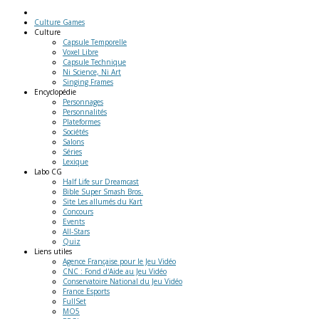
Culture Games
Culture
Capsule Temporelle
Voxel Libre
Capsule Technique
Ni Science, Ni Art
Singing Frames
Encyclopédie
Personnages
Personnalités
Plateformes
Sociétés
Salons
Séries
Lexique
Labo
CG
Half Life sur Dreamcast
Bible Super Smash Bros.
Site Les allumés du Kart
Concours
Events
All-Stars
Quiz
Liens
utiles
Agence Française pour le Jeu Vidéo
CNC : Fond d'Aide au Jeu Vidéo
Conservatoire National du Jeu Vidéo
France Esports
FullSet
MO5