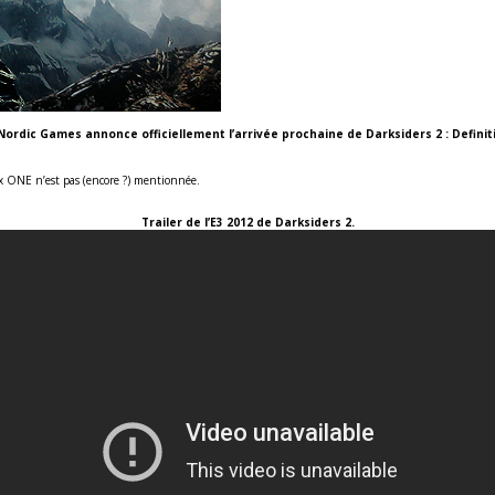
Nordic Games annonce officiellement l’arrivée prochaine de Darksiders 2 : Definiti
box ONE n’est pas (encore ?) mentionnée.
Trailer de l’E3 2012 de Darksiders 2.