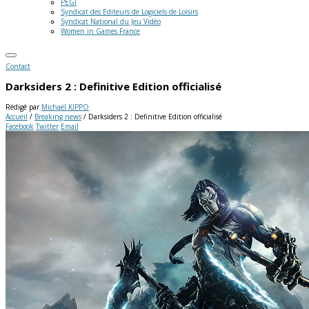
PEGI
Syndicat des Editeurs de Logiciels de Loisirs
Syndicat National du Jeu Vidéo
Women in Games France
Contact
Darksiders 2 : Definitive Edition officialisé
Rédigé par
Michaël KIPPO
Accueil
/
Breaking news
/
Darksiders 2 : Definitive Edition officialisé
Facebook
Twitter
Email