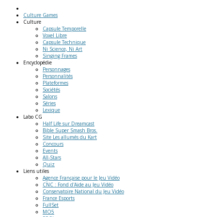
Culture Games
Culture
Capsule Temporelle
Voxel Libre
Capsule Technique
Ni Science, Ni Art
Singing Frames
Encyclopédie
Personnages
Personnalités
Plateformes
Sociétés
Salons
Séries
Lexique
Labo
CG
Half Life sur Dreamcast
Bible Super Smash Bros.
Site Les allumés du Kart
Concours
Events
All-Stars
Quiz
Liens
utiles
Agence Française pour le Jeu Vidéo
CNC : Fond d'Aide au Jeu Vidéo
Conservatoire National du Jeu Vidéo
France Esports
FullSet
MO5