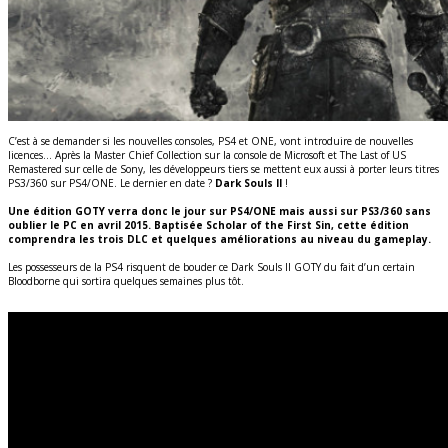
C’est à se demander si les nouvelles consoles, PS4 et ONE, vont introduire de nouvelles
licences… Après la Master Chief Collection sur la console de Microsoft et The Last of US
Remastered sur celle de Sony, les développeurs tiers se mettent eux aussi à porter leurs titres
PS3/360 sur PS4/ONE. Le dernier en date ?
Dark Souls II
!
Une édition GOTY verra donc le jour sur PS4/ONE mais aussi sur PS3/360 sans
oublier le PC en avril 2015. Baptisée Scholar of the First Sin, cette édition
comprendra les trois DLC et quelques améliorations au niveau du gameplay.
Les possesseurs de la PS4 risquent de bouder ce Dark Souls II GOTY du fait d’un certain
Bloodborne qui sortira quelques semaines plus tôt.