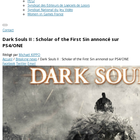
PEGI
Syndicat des Editeurs de Logiciels de Loisirs
Syndicat National du Jeu Vidéo
Women in Games France
Contact
Dark Souls II : Scholar of the First Sin annoncé sur
PS4/ONE
Rédigé par
Michaël KIPPO
Accueil
/
Breaking news
/
Dark Souls II : Scholar of the First Sin annoncé sur PS4/ONE
Facebook
Twitter
Email