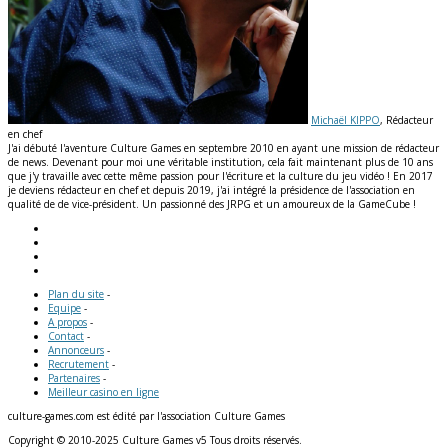
Michaël KIPPO
, Rédacteur
en chef
J'ai débuté l'aventure Culture Games en septembre 2010 en ayant une mission de rédacteur
de news. Devenant pour moi une véritable institution, cela fait maintenant plus de 10 ans
que j'y travaille avec cette même passion pour l'écriture et la culture du jeu vidéo ! En 2017
je deviens rédacteur en chef et depuis 2019, j'ai intégré la présidence de l'association en
qualité de de vice-président. Un passionné des JRPG et un amoureux de la GameCube !
Plan du site
-
Equipe
-
A propos
-
Contact
-
Annonceurs
-
Recrutement
-
Partenaires
-
Meilleur casino en ligne
culture-games.com est édité par l'association Culture Games
Copyright © 2010-2025 Culture Games v5 Tous droits réservés.