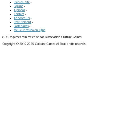
Plan du site
-
Equipe
-
A propos
-
Contact
-
Annonceurs
-
Recrutement
-
Partenaires
-
Meilleur casino en ligne
culture-games.com est édité par l'association Culture Games
Copyright © 2010-2025 Culture Games v5 Tous droits réservés.