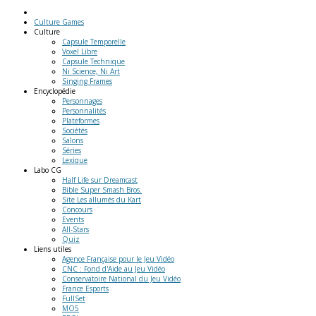
Culture Games
Culture
Capsule Temporelle
Voxel Libre
Capsule Technique
Ni Science, Ni Art
Singing Frames
Encyclopédie
Personnages
Personnalités
Plateformes
Sociétés
Salons
Séries
Lexique
Labo
CG
Half Life sur Dreamcast
Bible Super Smash Bros.
Site Les allumés du Kart
Concours
Events
All-Stars
Quiz
Liens
utiles
Agence Française pour le Jeu Vidéo
CNC : Fond d'Aide au Jeu Vidéo
Conservatoire National du Jeu Vidéo
France Esports
FullSet
MO5