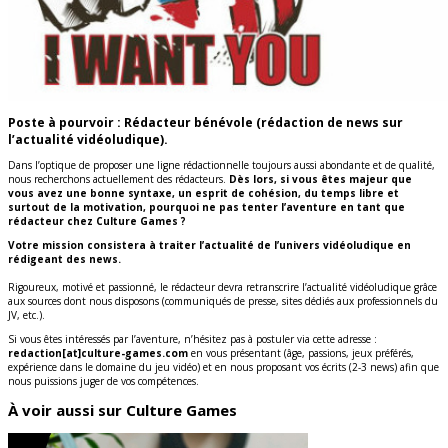
Poste à pourvoir : Rédacteur bénévole (rédaction de news sur
l’actualité vidéoludique).
Dans l’optique de proposer une ligne rédactionnelle toujours aussi abondante et de qualité,
nous recherchons actuellement des rédacteurs.
Dès lors, si vous êtes majeur que
vous avez une bonne syntaxe, un esprit de cohésion, du temps libre et
surtout de la motivation, pourquoi ne pas tenter l’aventure en tant que
rédacteur chez Culture Games ?
Votre mission consistera à traiter l’actualité de l’univers vidéoludique en
rédigeant des news.
Rigoureux, motivé et passionné, le rédacteur devra retranscrire l’actualité vidéoludique grâce
aux sources dont nous disposons (communiqués de presse, sites dédiés aux professionnels du
JV, etc.).
Si vous êtes intéressés par l’aventure, n’hésitez pas à postuler via cette adresse :
redaction[at]culture-games.com
en vous présentant (âge, passions, jeux préférés,
expérience dans le domaine du jeu vidéo) et en nous proposant vos écrits (2-3 news) afin que
nous puissions juger de vos compétences.
À voir aussi sur Culture Games