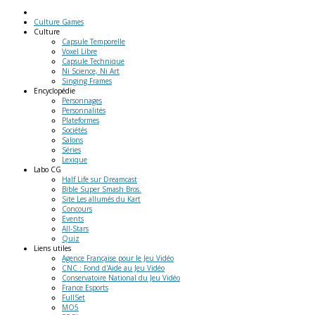
Culture Games
Culture
Capsule Temporelle
Voxel Libre
Capsule Technique
Ni Science, Ni Art
Singing Frames
Encyclopédie
Personnages
Personnalités
Plateformes
Sociétés
Salons
Séries
Lexique
Labo
CG
Half Life sur Dreamcast
Bible Super Smash Bros.
Site Les allumés du Kart
Concours
Events
All-Stars
Quiz
Liens
utiles
Agence Française pour le Jeu Vidéo
CNC : Fond d'Aide au Jeu Vidéo
Conservatoire National du Jeu Vidéo
France Esports
FullSet
MO5