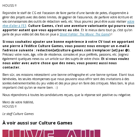
HOUSS !!
Rejoindre le staff de CG est l’occasion de faire partie d’une bande de potes, d’apprendre à
gérer des projets avec des dates limites, de gagner de l’assurance, de parfaire votre écriture et
vos connaissances des outils de rédaction web, etc. Vous pourrez peut-être aussi réaliser
votre
rêve d’aller à l’E3
.
Culture Games, c’est une aventure valorisante qui pourra vous
apporter autant que vous apporterez au site.
Et le mieux dans tout ça, c’est qu’on
parle de jeux vidéo (et des fois on joue à
Street Fighter: The Movie: The Game
) !
Si vous souhaitez ajouter une bonne expérience à votre CV tout en apportant
une pierre à l’édifice Culture Games, vous pouvez nous envoyer un e-mail à
l’adresse suivante : redaction[at]culture-games.com (remplacer [at] par @).
Précisez votre nom, âge, ville de résidence, consoles et jeux préférés, passions, etc. Joignez
également quelques news ou un article sur des sujets de votre choix.
Et si vous voulez
nous aider avec autre chose que des news, vous pouvez aussi nous
contacter.
Bien sûr, ces missions nécessitent une bonne orthographe et une bonne syntaxe. Etant tous
bénévoles, les seules récompenses que nous pouvons vous offrir sont des invitations à des
soirées événementielles du jeu vidéo et des jeux pour en faire des critiques. Mais bon, le plus
important c’est qu’on se marre bien. :-)
Nous répondrons à toutes les candidatures reçues, que la réponse soit positive ou négative.
Merci de votre fidélité,
HOUSS !!
Le staff Culture Games
À voir aussi sur Culture Games