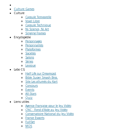
Culture Games
Culture
Capsule Temporelle
Voxel Libre
Capsule Technique
Ni Science, Ni Art
Singing Frames
Encyclopédie
Personnages
Personnalités
Plateformes
Sociétés
Salons
Séries
Lexique
Labo
CG
Half Life sur Dreamcast
Bible Super Smash Bros.
Site Les allumés du Kart
Concours
Events
All-Stars
Quiz
Liens
utiles
Agence Française pour le Jeu Vidéo
CNC : Fond d'Aide au Jeu Vidéo
Conservatoire National du Jeu Vidéo
France Esports
FullSet
MO5