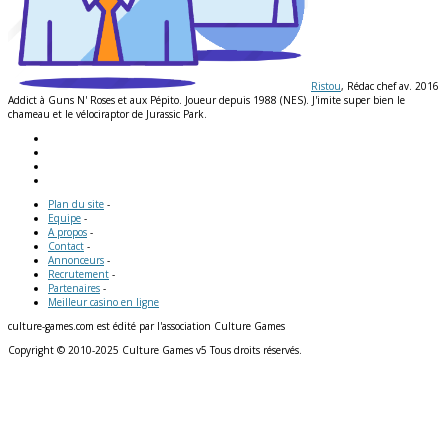
Ristou
, Rédac chef av. 2016
Addict à Guns N' Roses et aux Pépito. Joueur depuis 1988 (NES). J'imite super bien le
chameau et le vélociraptor de Jurassic Park.
Plan du site
-
Equipe
-
A propos
-
Contact
-
Annonceurs
-
Recrutement
-
Partenaires
-
Meilleur casino en ligne
culture-games.com est édité par l'association Culture Games
Copyright © 2010-2025 Culture Games v5 Tous droits réservés.