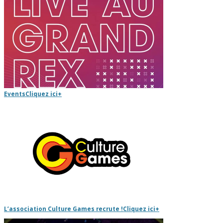
Events
Cliquez ici
+
L’association Culture Games recrute !
Cliquez ici
+