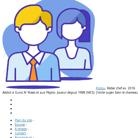
Ristou
, Rédac chef av. 2016
Addict à Guns N' Roses et aux Pépito. Joueur depuis 1988 (NES). J'imite super bien le chameau e
Plan du site
-
Equipe
-
A propos
-
Contact
-
Annonceurs
-