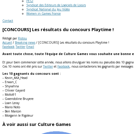
PEGI
Syndicat des Editeurs de Logiciels de Loisirs
Syndicat National du Jeu Vidéo
Women in Games France
Contact
[CONCOURS] Les résultats du concours Playtime !
Rédigé par
Ristou
Accueil
/
Breaking news
/
[CONCOURS] Les résultats du concours Playtime !
Facebook
Twitter
Email
Avant toute chose, toute l’équipe de Culture Games vous souhaite une bonne e
Et pour bien commencer cette année, nous allons divulguer les noms ou pseudos des 10 gagnan
Ces 10 noms ont été pris sur
Twitter
et
Facebook
, nous contacterons les gagnants par messages p
Les 10 gagnants du concours sont :
– Kevin_AKA_Head
– Erwan_C
– Shyvahna
– Olivier Gayard
– Molto91
– Gwendoline Bruyere
– Loan Leray
– Mario Noto
– Ben Marcon
– Morgann le Rigoleur
À voir aussi sur Culture Games