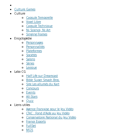
Culture Games
Culture
Capsule Temporelle
Voxel Libre
Capsule Technique
Ni Science, Ni Art
Singing Frames
Encyclopédie
Personnages
Personnalités
Plateformes
Sociétés
Salons
Séries
Lexique
Labo
CG
Half Life sur Dreamcast
Bible Super Smash Bros.
Site Les allumés du Kart
Concours
Events
All-Stars
Quiz
Liens
utiles
Agence Française pour le Jeu Vidéo
CNC : Fond d'Aide au Jeu Vidéo
Conservatoire National du Jeu Vidéo
France Esports
FullSet
MO5