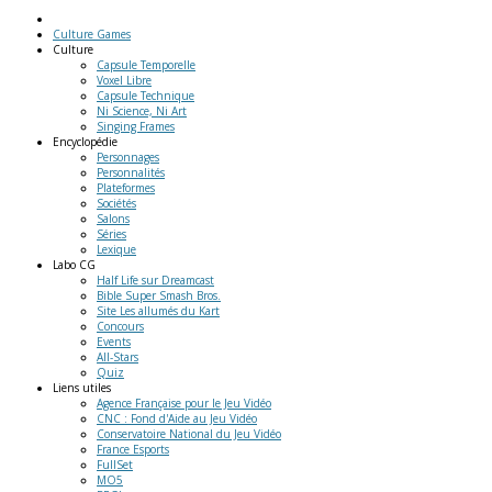
Culture Games
Culture
Capsule Temporelle
Voxel Libre
Capsule Technique
Ni Science, Ni Art
Singing Frames
Encyclopédie
Personnages
Personnalités
Plateformes
Sociétés
Salons
Séries
Lexique
Labo
CG
Half Life sur Dreamcast
Bible Super Smash Bros.
Site Les allumés du Kart
Concours
Events
All-Stars
Quiz
Liens
utiles
Agence Française pour le Jeu Vidéo
CNC : Fond d'Aide au Jeu Vidéo
Conservatoire National du Jeu Vidéo
France Esports
FullSet
MO5