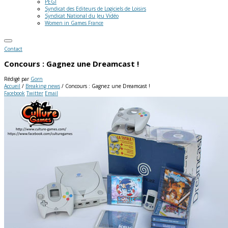
PEGI
Syndicat des Editeurs de Logiciels de Loisirs
Syndicat National du Jeu Vidéo
Women in Games France
Contact
Concours : Gagnez une Dreamcast !
Rédigé par
Gorn
Accueil
/
Breaking news
/
Concours : Gagnez une Dreamcast !
Facebook
Twitter
Email