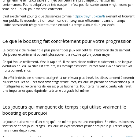
En général, le temps consacré à un jeu compétitif n’a pas d’impact direct sur les
performances. Pour quelqu’un de très occupé, il n’est pas réaliste de passer vingt heures par
semaine à un jeu pour avancer lentement.
C’est exactement pour ça que des services comme
https://playhub.com/fr
existent et trouvent
leur public. Ils répondent à un besoin concret : progresser efficacement dans un temps
limité, sans devoir réorganiser tout son emploi du temps autour d’un jeu vidéo.
Ce que le boosting fait concrètement pour votre progression
Le boosting cible l’élément le plus prenant des jeux compétitifs : l’ascension du classement.
Un joueur expérimenté obtient plus souvent la victoire qu’un joueur moyen.
Ce qui évolue réellement, c’est la rapidité. Il est possible de réaliser rapidement une longue
évolution en jeu. La cible est atteinte, les récompenses sont libérées sans avoir à sacrifier vos
nuits ou week-ends.
Un effet indésirable rarement souligné : à un niveau plus élevé, les pièces tendent à devenir
plus stables. Les équipes sont davantage structurées, les joueurs prennent des décisions plus
intelligentes et l’expérience de jeu est plus fascinante. Pour certains participants, cela revêt
une importance quasi équivalente à celle du grade lui-même.
Les joueurs qui manquent de temps : qui utilise vraiment le
boosting et pourquoi
Le joueur qui se vante d’un rang qu’il ne mérite pas est une exception. En effet, les boosters
sont souvent des joueurs âgés. Des joueurs expérimentés passionnés par le jeu et ses règles,
mais moins disponibles.