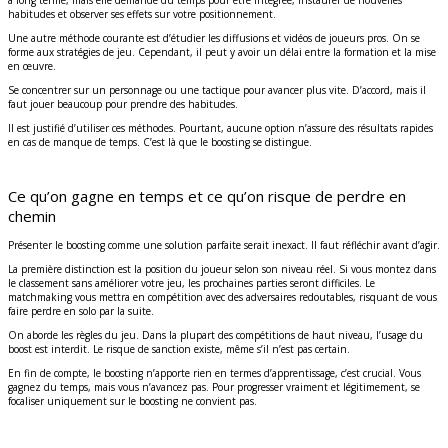
à long terme, mais elle demande du temps pour être intégrée, instaurer de nouvelles
habitudes et observer ses effets sur votre positionnement.
Une autre méthode courante est d’étudier les diffusions et vidéos de joueurs pros. On se
forme aux stratégies de jeu. Cependant, il peut y avoir un délai entre la formation et la mise
en œuvre.
Se concentrer sur un personnage ou une tactique pour avancer plus vite. D’accord, mais il
faut jouer beaucoup pour prendre des habitudes.
Il est justifié d’utiliser ces méthodes. Pourtant, aucune option n’assure des résultats rapides
en cas de manque de temps. C’est là que le boosting se distingue.
Ce qu’on gagne en temps et ce qu’on risque de perdre en
chemin
Présenter le boosting comme une solution parfaite serait inexact. Il faut réfléchir avant d’agir.
La première distinction est la position du joueur selon son niveau réel. Si vous montez dans
le classement sans améliorer votre jeu, les prochaines parties seront difficiles. Le
matchmaking vous mettra en compétition avec des adversaires redoutables, risquant de vous
faire perdre en solo par la suite.
On aborde les règles du jeu. Dans la plupart des compétitions de haut niveau, l’usage du
boost est interdit. Le risque de sanction existe, même s’il n’est pas certain.
En fin de compte, le boosting n’apporte rien en termes d’apprentissage, c’est crucial. Vous
gagnez du temps, mais vous n’avancez pas. Pour progresser vraiment et légitimement, se
focaliser uniquement sur le boosting ne convient pas.