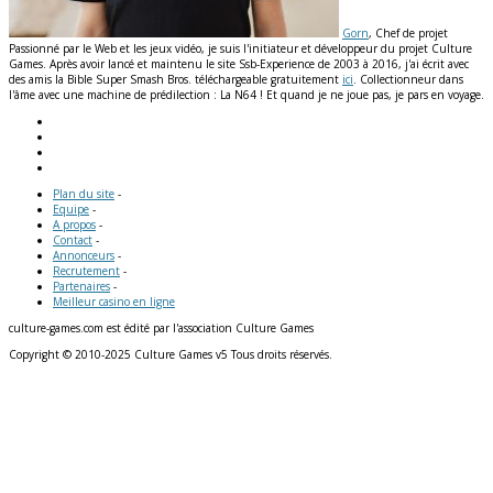
Gorn
, Chef de projet
Passionné par le Web et les jeux vidéo, je suis l'initiateur et développeur du projet Culture
Games. Après avoir lancé et maintenu le site Ssb-Experience de 2003 à 2016, j'ai écrit avec
des amis la Bible Super Smash Bros. téléchargeable gratuitement
ici
. Collectionneur dans
l'âme avec une machine de prédilection : La N64 ! Et quand je ne joue pas, je pars en voyage.
Plan du site
-
Equipe
-
A propos
-
Contact
-
Annonceurs
-
Recrutement
-
Partenaires
-
Meilleur casino en ligne
culture-games.com est édité par l'association Culture Games
Copyright © 2010-2025 Culture Games v5 Tous droits réservés.