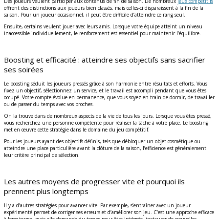
Des joueurs veulent participer aux contenus de fin de saison. De nombreux
jeux compétitifs
offrent des distinctions aux joueurs bien classés, mais celles-ci disparaissent à la fin de la
saison. Pour un joueur occasionnel, il peut être difficile d’atteindre ce rang seul.
Ensuite, certains veulent jouer avec leurs amis. Lorsque votre équipe atteint un niveau
inaccessible individuellement, le renforcement est essentiel pour maintenir l’équilibre.
Boosting et efficacité : atteindre ses objectifs sans sacrifier
ses soirées
Le boosting séduit les joueurs pressés grâce à son harmonie entre résultats et efforts. Vous
fixez un objectif, sélectionnez un service, et le travail est accompli pendant que vous êtes
occupé. Votre compte évolue en permanence, que vous soyez en train de dormir, de travailler
ou de passer du temps avec vos proches.
On la trouve dans de nombreux aspects de la vie de tous les jours. Lorsque vous êtes pressé,
vous recherchez une personne compétente pour réaliser la tâche à votre place. Le boosting
met en œuvre cette stratégie dans le domaine du jeu compétitif.
Pour les joueurs ayant des objectifs définis, tels que débloquer un objet cosmétique ou
atteindre une place particulière avant la clôture de la saison, l’efficience est généralement
leur critère principal de sélection.
Les autres moyens de progresser vite et pourquoi ils
prennent plus longtemps
Il y a d’autres stratégies pour avancer vite. Par exemple, s’entraîner avec un joueur
expérimenté permet de corriger ses erreurs et d’améliorer son jeu. C’est une approche efficace