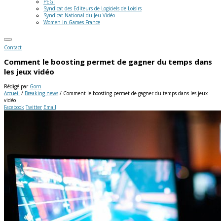
PEGI
Syndicat des Editeurs de Logiciels de Loisirs
Syndicat National du Jeu Vidéo
Women in Games France
Contact
Comment le boosting permet de gagner du temps dans
les jeux vidéo
Rédigé par
Gorn
Accueil
/
Breaking news
/
Comment le boosting permet de gagner du temps dans les jeux
vidéo
Facebook
Twitter
Email