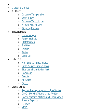
Culture Games
Culture
Capsule Temporelle
Voxel Libre
Capsule Technique
Ni Science, Ni Art
Singing Frames
Encyclopédie
Personnages
Personnalités
Plateformes
Sociétés
Salons
Séries
Lexique
Labo
CG
Half Life sur Dreamcast
Bible Super Smash Bros.
Site Les allumés du Kart
Concours
Events
All-Stars
Quiz
Liens
utiles
Agence Française pour le Jeu Vidéo
CNC : Fond d'Aide au Jeu Vidéo
Conservatoire National du Jeu Vidéo
France Esports
FullSet
MO5