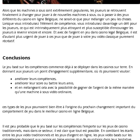
Alors que les machines à sous sont extrêmement populaires, les joueurs se retrouvent
finalement à changer pour jouer à de nouvelles machines à sous, ou à passer à des jeux
différents du casino en ligne Belgique, ne serait-ce que pour mélanger un peu les choses.
Lorsque vous introduisez l’élément de compétence, vous introduisez davantage un défi pour
les joueurs, ce qui est intrinsèquement plus attrayant et plus susceptible d’encourager les
joueurs à revenir encore et encore. Et avec de l’argent en jeu dans casino legal Belgique, il est
d’autant plus urgent de jouer à ces jeux que de jouer à votre jeu vidéo classique purement
récréatif.
Conclusions
Le jeu basé sur les compétences commence déjà à se déployer dans les casinos sur terre. En
donnant aux joueurs un point d’engagement supplémentaire, où ils pourraient vouloir:
améliorer leurs compétences,
améliorer leur score ou battre leurs amis,
et en mélangeant cela avec la possibilité de gagner de l’argent de la même manière
qu’une machine à sous vidéo ordinaire,
ces types de les jeux pourraient bien être à l’origine du prochain changement important du
comportement de jeu dans le meilleur casino en ligne Belgique.
Il est peu probable que le jeu basé sur les compétences l’emporte sur les jeux de casino
traditionnels, mais dans ce secteur, il est clair que tout est possible. En comblant les écarts
entre les jeux vidéo traditionnels et les jeux d’argent en ligne, les jeux vidéo basés sur les
compétences donnent aux casinos en ligne encore plus de munitions dans leur tentative