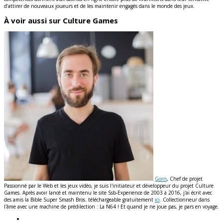
d’attirer de nouveaux joueurs et de les maintenir engagés dans le monde des jeux.
À voir aussi sur Culture Games
Gorn
, Chef de projet
Passionné par le Web et les jeux vidéo, je suis l'initiateur et développeur du projet Culture
Games. Après avoir lancé et maintenu le site Ssb-Experience de 2003 à 2016, j'ai écrit avec
des amis la Bible Super Smash Bros. téléchargeable gratuitement
ici
. Collectionneur dans
l'âme avec une machine de prédilection : La N64 ! Et quand je ne joue pas, je pars en voyage.