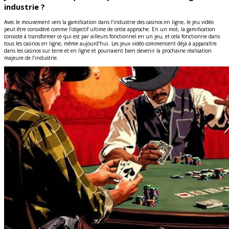
industrie ?
Avec le mouvement vers la gamification dans l’industrie des casinos en ligne, le jeu vidéo
peut être considéré comme l’objectif ultime de cette approche. En un mot, la gamification
consiste à transformer ce qui est par ailleurs fonctionnel en un jeu, et cela fonctionne dans
tous les casinos en ligne, même aujourd’hui. Les jeux vidéo commencent déjà à apparaître
dans les casinos sur terre et en ligne et pourraient bien devenir la prochaine réalisation
majeure de l’industrie.