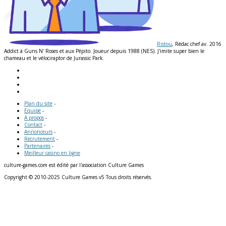
Ristou
, Rédac chef av. 2016
Addict à Guns N' Roses et aux Pépito. Joueur depuis 1988 (NES). J'imite super bien le
chameau et le vélociraptor de Jurassic Park.
Plan du site
-
Equipe
-
A propos
-
Contact
-
Annonceurs
-
Recrutement
-
Partenaires
-
Meilleur casino en ligne
culture-games.com est édité par l'association Culture Games
Copyright © 2010-2025 Culture Games v5 Tous droits réservés.