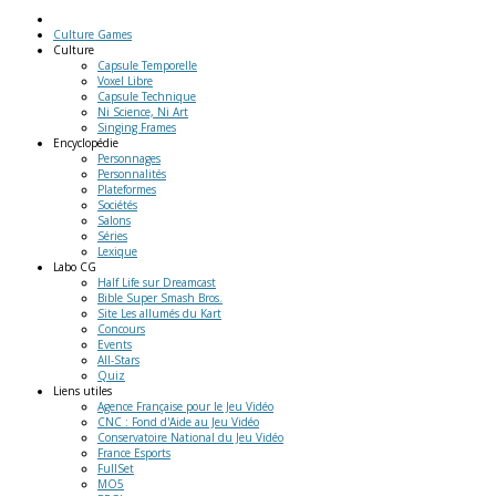
Culture Games
Culture
Capsule Temporelle
Voxel Libre
Capsule Technique
Ni Science, Ni Art
Singing Frames
Encyclopédie
Personnages
Personnalités
Plateformes
Sociétés
Salons
Séries
Lexique
Labo
CG
Half Life sur Dreamcast
Bible Super Smash Bros.
Site Les allumés du Kart
Concours
Events
All-Stars
Quiz
Liens
utiles
Agence Française pour le Jeu Vidéo
CNC : Fond d'Aide au Jeu Vidéo
Conservatoire National du Jeu Vidéo
France Esports
FullSet
MO5