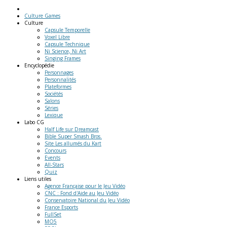
Culture Games
Culture
Capsule Temporelle
Voxel Libre
Capsule Technique
Ni Science, Ni Art
Singing Frames
Encyclopédie
Personnages
Personnalités
Plateformes
Sociétés
Salons
Séries
Lexique
Labo
CG
Half Life sur Dreamcast
Bible Super Smash Bros.
Site Les allumés du Kart
Concours
Events
All-Stars
Quiz
Liens
utiles
Agence Française pour le Jeu Vidéo
CNC : Fond d'Aide au Jeu Vidéo
Conservatoire National du Jeu Vidéo
France Esports
FullSet
MO5