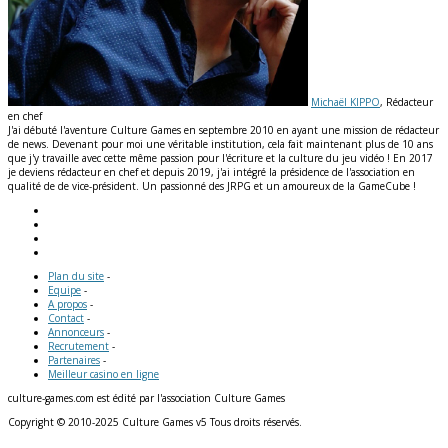
Michaël KIPPO
, Rédacteur
en chef
J'ai débuté l'aventure Culture Games en septembre 2010 en ayant une mission de rédacteur
de news. Devenant pour moi une véritable institution, cela fait maintenant plus de 10 ans
que j'y travaille avec cette même passion pour l'écriture et la culture du jeu vidéo ! En 2017
je deviens rédacteur en chef et depuis 2019, j'ai intégré la présidence de l'association en
qualité de de vice-président. Un passionné des JRPG et un amoureux de la GameCube !
Plan du site
-
Equipe
-
A propos
-
Contact
-
Annonceurs
-
Recrutement
-
Partenaires
-
Meilleur casino en ligne
culture-games.com est édité par l'association Culture Games
Copyright © 2010-2025 Culture Games v5 Tous droits réservés.