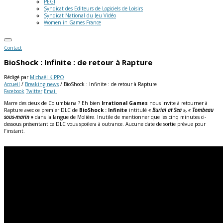
PEGI
Syndicat des Editeurs de Logiciels de Loisirs
Syndicat National du Jeu Vidéo
Women in Games France
Contact
BioShock : Infinite : de retour à Rapture
Rédigé par
Michaël KIPPO
Accueil
/
Breaking news
/
BioShock : Infinite : de retour à Rapture
Facebook
Twitter
Email
Marre des cieux de Columbiana ? Eh bien
Irrational Games
nous invite à retourner à
Rapture avec ce premier DLC de
BioShock : Infinite
intitulé
« Burial at Sea », « Tombeau
sous-marin »
dans la langue de Molière. Inutile de mentionner que les cinq minutes ci-
dessous présentant ce DLC vous spoilera à outrance. Aucune date de sortie prévue pour
l’instant.