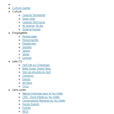
Culture Games
Culture
Capsule Temporelle
Voxel Libre
Capsule Technique
Ni Science, Ni Art
Singing Frames
Encyclopédie
Personnages
Personnalités
Plateformes
Sociétés
Salons
Séries
Lexique
Labo
CG
Half Life sur Dreamcast
Bible Super Smash Bros.
Site Les allumés du Kart
Concours
Events
All-Stars
Quiz
Liens
utiles
Agence Française pour le Jeu Vidéo
CNC : Fond d'Aide au Jeu Vidéo
Conservatoire National du Jeu Vidéo
France Esports
FullSet
MO5