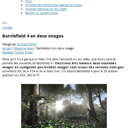
PEGI
Syndicat des Editeurs de Logiciels de Loisirs
Syndicat National du Jeu Vidéo
Women in Games France
Contact
Battlefield 4 en deux images
Rédigé par
Michaël KIPPO
Accueil
/
Breaking news
/
Battlefield 4 en deux images
Facebook
Twitter
Email
Parce qu’il n’y a pas que la Xbox One dans l’actualité du jeu vidéo, que diriez-vous de
prendre des nouvelles de Battlefield 4 ?
Electronic Arts balance deux nouvelles
images en suolignant que lesdites images sont issues des versions next-gen
,
autrement dit, de la PS4 et de la Xbox One.
On attend Battlefield 4 pour le 29 octobre
prochain sur PS3, 360 et PC.