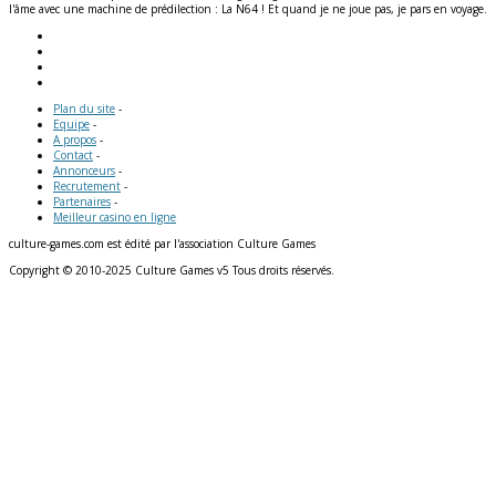
l'âme avec une machine de prédilection : La N64 ! Et quand je ne joue pas, je pars en voyage.
Plan du site
-
Equipe
-
A propos
-
Contact
-
Annonceurs
-
Recrutement
-
Partenaires
-
Meilleur casino en ligne
culture-games.com est édité par l'association Culture Games
Copyright © 2010-2025 Culture Games v5 Tous droits réservés.