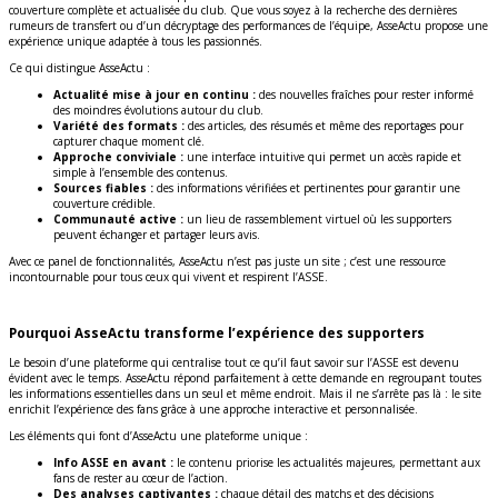
couverture complète et actualisée du club. Que vous soyez à la recherche des dernières
rumeurs de transfert ou d’un décryptage des performances de l’équipe, AsseActu propose une
expérience unique adaptée à tous les passionnés.
Ce qui distingue AsseActu :
Actualité mise à jour en continu :
des nouvelles fraîches pour rester informé
des moindres évolutions autour du club.
Variété des formats :
des articles, des résumés et même des reportages pour
capturer chaque moment clé.
Approche conviviale :
une interface intuitive qui permet un accès rapide et
simple à l’ensemble des contenus.
Sources fiables :
des informations vérifiées et pertinentes pour garantir une
couverture crédible.
Communauté active :
un lieu de rassemblement virtuel où les supporters
peuvent échanger et partager leurs avis.
Avec ce panel de fonctionnalités, AsseActu n’est pas juste un site ; c’est une ressource
incontournable pour tous ceux qui vivent et respirent l’ASSE.
Pourquoi AsseActu transforme l’expérience des supporters
Le besoin d’une plateforme qui centralise tout ce qu’il faut savoir sur l’ASSE est devenu
évident avec le temps. AsseActu répond parfaitement à cette demande en regroupant toutes
les informations essentielles dans un seul et même endroit. Mais il ne s’arrête pas là : le site
enrichit l’expérience des fans grâce à une approche interactive et personnalisée.
Les éléments qui font d’AsseActu une plateforme unique :
Info ASSE en avant :
le contenu priorise les actualités majeures, permettant aux
fans de rester au cœur de l’action.
Des analyses captivantes :
chaque détail des matchs et des décisions