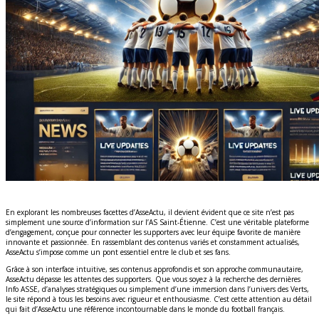
En explorant les nombreuses facettes d’AsseActu, il devient évident que ce site n’est pas
simplement une source d’information sur l’AS Saint-Étienne. C’est une véritable plateforme
d’engagement, conçue pour connecter les supporters avec leur équipe favorite de manière
innovante et passionnée. En rassemblant des contenus variés et constamment actualisés,
AsseActu s’impose comme un pont essentiel entre le club et ses fans.
Grâce à son interface intuitive, ses contenus approfondis et son approche communautaire,
AsseActu dépasse les attentes des supporters. Que vous soyez à la recherche des dernières
Info ASSE, d’analyses stratégiques ou simplement d’une immersion dans l’univers des Verts,
le site répond à tous les besoins avec rigueur et enthousiasme. C’est cette attention au détail
qui fait d’AsseActu une référence incontournable dans le monde du football français.