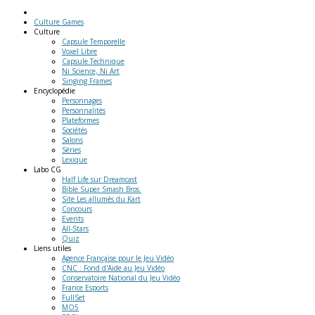
Culture Games
Culture
Capsule Temporelle
Voxel Libre
Capsule Technique
Ni Science, Ni Art
Singing Frames
Encyclopédie
Personnages
Personnalités
Plateformes
Sociétés
Salons
Séries
Lexique
Labo
CG
Half Life sur Dreamcast
Bible Super Smash Bros.
Site Les allumés du Kart
Concours
Events
All-Stars
Quiz
Liens
utiles
Agence Française pour le Jeu Vidéo
CNC : Fond d'Aide au Jeu Vidéo
Conservatoire National du Jeu Vidéo
France Esports
FullSet
MO5