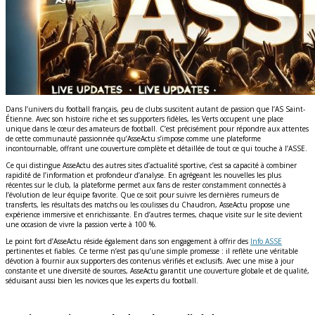
Dans l’univers du football français, peu de clubs suscitent autant de passion que l’AS Saint-
Étienne. Avec son histoire riche et ses supporters fidèles, les Verts occupent une place
unique dans le cœur des amateurs de football. C’est précisément pour répondre aux attentes
de cette communauté passionnée qu’AsseActu s’impose comme une plateforme
incontournable, offrant une couverture complète et détaillée de tout ce qui touche à l’ASSE.
Ce qui distingue AsseActu des autres sites d’actualité sportive, c’est sa capacité à combiner
rapidité de l’information et profondeur d’analyse. En agrégeant les nouvelles les plus
récentes sur le club, la plateforme permet aux fans de rester constamment connectés à
l’évolution de leur équipe favorite. Que ce soit pour suivre les dernières rumeurs de
transferts, les résultats des matchs ou les coulisses du Chaudron, AsseActu propose une
expérience immersive et enrichissante. En d’autres termes, chaque visite sur le site devient
une occasion de vivre la passion verte à 100 %.
Le point fort d’AsseActu réside également dans son engagement à offrir des
Info ASSE
pertinentes et fiables. Ce terme n’est pas qu’une simple promesse : il reflète une véritable
dévotion à fournir aux supporters des contenus vérifiés et exclusifs. Avec une mise à jour
constante et une diversité de sources, AsseActu garantit une couverture globale et de qualité,
séduisant aussi bien les novices que les experts du football.