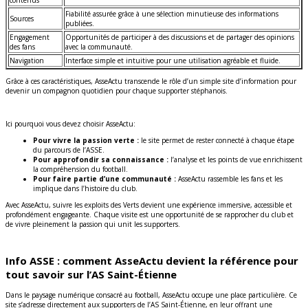
Fiabilité assurée grâce à une sélection minutieuse des informations
Sources
publiées.
Engagement
Opportunités de participer à des discussions et de partager des opinions
des fans
avec la communauté.
Navigation
Interface simple et intuitive pour une utilisation agréable et fluide.
Grâce à ces caractéristiques, AsseActu transcende le rôle d’un simple site d’information pour
devenir un compagnon quotidien pour chaque supporter stéphanois.
Ici pourquoi vous devez choisir AsseActu:
Pour vivre la passion verte :
le site permet de rester connecté à chaque étape
du parcours de l’ASSE.
Pour approfondir sa connaissance :
l’analyse et les points de vue enrichissent
la compréhension du football.
Pour faire partie d’une communauté :
AsseActu rassemble les fans et les
implique dans l’histoire du club.
Avec AsseActu, suivre les exploits des Verts devient une expérience immersive, accessible et
profondément engageante. Chaque visite est une opportunité de se rapprocher du club et
de vivre pleinement la passion qui unit les supporters.
Info ASSE : comment AsseActu devient la référence pour
tout savoir sur l’AS Saint-Étienne
Dans le paysage numérique consacré au football, AsseActu occupe une place particulière. Ce
site s’adresse directement aux supporters de l’AS Saint-Étienne, en leur offrant une