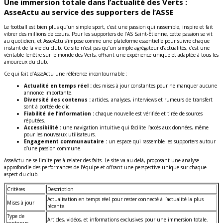
Une immersion totale dans l’actualité des Verts :
AsseActu au service des supporters de l’ASSE
Le football est bien plus qu’un simple sport, c’est une passion qui rassemble, inspire et fait
vibrer des millions de cœurs. Pour les supporters de l’AS Saint-Étienne, cette passion se vit
au quotidien, et AsseActu s’impose comme une plateforme essentielle pour suivre chaque
instant de la vie du club. Ce site n’est pas qu’un simple agrégateur d’actualités, c’est une
véritable fenêtre sur le monde des Verts, offrant une expérience unique et adaptée à tous les
amoureux du club.
Ce qui fait d’AsseActu une référence incontournable :
Actualité en temps réel :
des mises à jour constantes pour ne manquer aucune
annonce importante.
Diversité des contenus :
articles, analyses, interviews et rumeurs de transfert
sont à portée de clic.
Fiabilité de l’information :
chaque nouvelle est vérifiée et tirée de sources
réputées.
Accessibilité :
une navigation intuitive qui facilite l’accès aux données, même
pour les nouveaux utilisateurs.
Engagement communautaire :
un espace qui rassemble les supporters autour
d’une passion commune.
AsseActu ne se limite pas à relater des faits. Le site va au-delà, proposant une analyse
approfondie des performances de l’équipe et offrant une perspective unique sur chaque
aspect du club.
Critères
Description
Actualisation en temps réel pour rester connecté à l’actualité la plus
Mises à jour
récente.
Type de
Articles, vidéos, et informations exclusives pour une immersion totale.
contenus