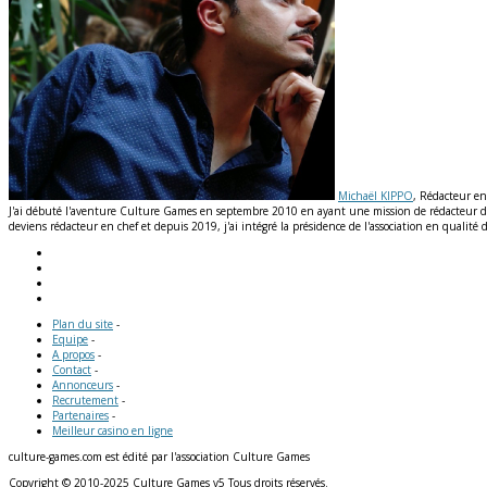
Michaël KIPPO
, Rédacteur en
J'ai débuté l'aventure Culture Games en septembre 2010 en ayant une mission de rédacteur de n
deviens rédacteur en chef et depuis 2019, j'ai intégré la présidence de l'association en qual
Plan du site
-
Equipe
-
A propos
-
Contact
-
Annonceurs
-
Recrutement
-
Partenaires
-
Meilleur casino en ligne
culture-games.com est édité par l'association Culture Games
Copyright © 2010-2025 Culture Games v5 Tous droits réservés.