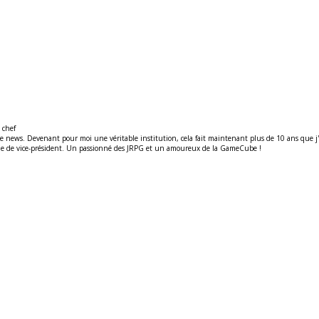
 chef
ews. Devenant pour moi une véritable institution, cela fait maintenant plus de 10 ans que j'y t
ité de de vice-président. Un passionné des JRPG et un amoureux de la GameCube !