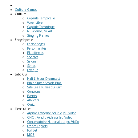
Culture Games
Culture
Capsule Temporelle
Voxel Libre
Capsule Technique
Ni Science, Ni Art
Singing Frames
Encyclopédie
Personnages
Personnalités
Plateformes
Sociétés
Salons
Séries
Lexique
Labo
CG
Half Life sur Dreamcast
Bible Super Smash Bros.
Site Les allumés du Kart
Concours
Events
All-Stars
Quiz
Liens
utiles
Agence Française pour le Jeu Vidéo
CNC : Fond d'Aide au Jeu Vidéo
Conservatoire National du Jeu Vidéo
France Esports
FullSet
MO5