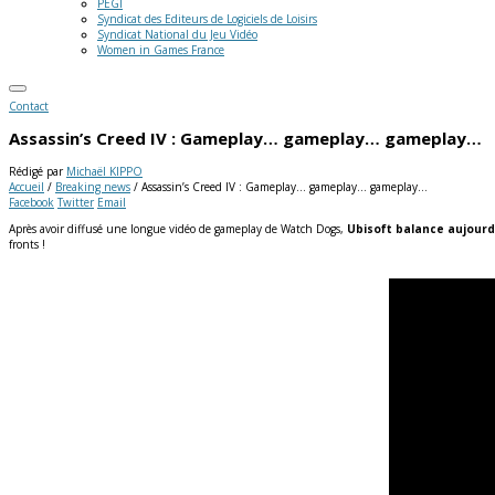
PEGI
Syndicat des Editeurs de Logiciels de Loisirs
Syndicat National du Jeu Vidéo
Women in Games France
Contact
Assassin’s Creed IV : Gameplay… gameplay… gameplay…
Rédigé par
Michaël KIPPO
Accueil
/
Breaking news
/
Assassin’s Creed IV : Gameplay… gameplay… gameplay…
Facebook
Twitter
Email
Après avoir diffusé une longue vidéo de gameplay de Watch Dogs,
Ubisoft balance aujourd’
fronts !