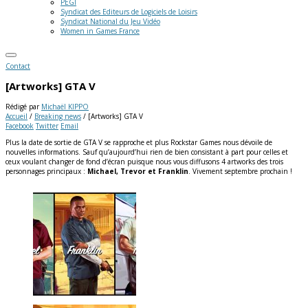
PEGI
Syndicat des Editeurs de Logiciels de Loisirs
Syndicat National du Jeu Vidéo
Women in Games France
Contact
[Artworks] GTA V
Rédigé par
Michaël KIPPO
Accueil
/
Breaking news
/
[Artworks] GTA V
Facebook
Twitter
Email
Plus la date de sortie de GTA V se rapproche et plus Rockstar Games nous dévoile de
nouvelles informations. Sauf qu’aujourd’hui rien de bien consistant à part pour celles et
ceux voulant changer de fond d’écran puisque nous vous diffusons 4 artworks des trois
personnages principaux :
Michael, Trevor et Franklin
. Vivement septembre prochain !