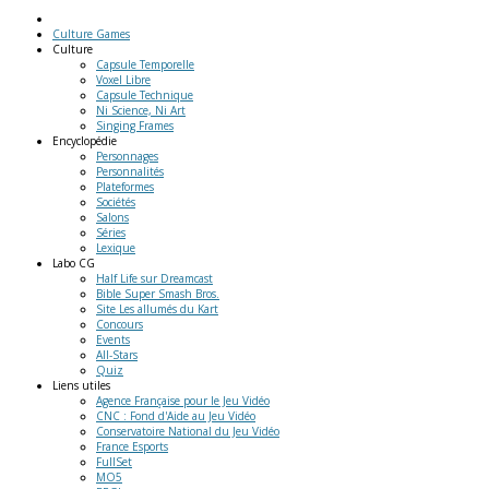
Culture Games
Culture
Capsule Temporelle
Voxel Libre
Capsule Technique
Ni Science, Ni Art
Singing Frames
Encyclopédie
Personnages
Personnalités
Plateformes
Sociétés
Salons
Séries
Lexique
Labo
CG
Half Life sur Dreamcast
Bible Super Smash Bros.
Site Les allumés du Kart
Concours
Events
All-Stars
Quiz
Liens
utiles
Agence Française pour le Jeu Vidéo
CNC : Fond d'Aide au Jeu Vidéo
Conservatoire National du Jeu Vidéo
France Esports
FullSet
MO5