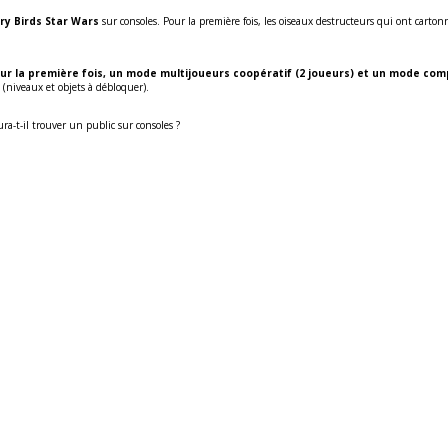
ry Birds Star Wars
sur consoles. Pour la première fois, les oiseaux destructeurs qui ont carto
ur la première fois, un mode multijoueurs coopératif (2 joueurs) et un mode comp
niveaux et objets à débloquer).
ura-t-il trouver un public sur consoles ?