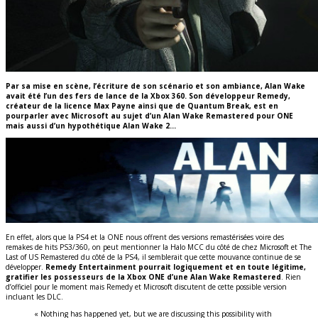
Par sa mise en scène, l’écriture de son scénario et son ambiance, Alan Wake
avait été l’un des fers de lance de la Xbox 360. Son développeur Remedy,
créateur de la licence Max Payne ainsi que de Quantum Break, est en
pourparler avec Microsoft au sujet d’un Alan Wake Remastered pour ONE
mais aussi d’un hypothétique Alan Wake 2…
En effet, alors que la PS4 et la ONE nous offrent des versions remastérisées voire des
remakes de hits PS3/360, on peut mentionner la Halo MCC du côté de chez Microsoft et The
Last of US Remastered du côté de la PS4, il semblerait que cette mouvance continue de se
développer.
Remedy Entertainment pourrait logiquement et en toute légitime,
gratifier les possesseurs de la Xbox ONE d’une Alan Wake Remastered
. Rien
d’officiel pour le moment mais Remedy et Microsoft discutent de cette possible version
incluant les DLC.
« Nothing has happened yet, but we are discussing this possibility with