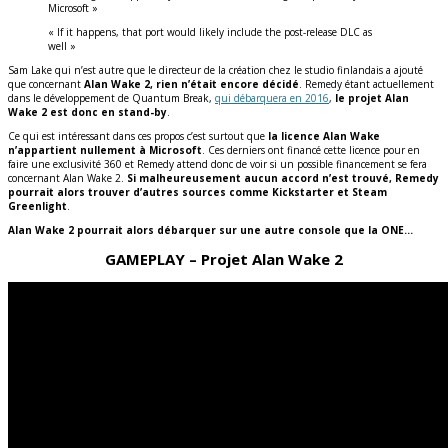
Microsoft »
« If it happens, that port would likely include the post-release DLC as
well »
Sam Lake qui n’est autre que le directeur de la création chez le studio finlandais a ajouté
que concernant
Alan Wake 2, rien n’était encore décidé
. Remedy étant actuellement
dans le développement de Quantum Break,
qui débarquera en 2016
,
le projet Alan
Wake 2 est donc en stand-by
.
Ce qui est intéressant dans ces propos c’est surtout que
la licence Alan Wake
n’appartient nullement à Microsoft
. Ces derniers ont financé cette licence pour en
faire une exclusivité 360 et Remedy attend donc de voir si un possible financement se fera
concernant Alan Wake 2.
Si malheureusement aucun accord n’est trouvé, Remedy
pourrait alors trouver d’autres sources comme Kickstarter et Steam
Greenlight
.
Alan Wake 2 pourrait alors débarquer sur une autre console que la ONE…
GAMEPLAY – Projet Alan Wake 2