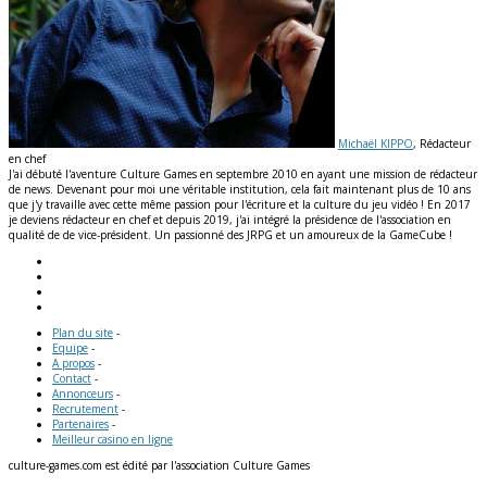
Michaël KIPPO
, Rédacteur
en chef
J'ai débuté l'aventure Culture Games en septembre 2010 en ayant une mission de rédacteur
de news. Devenant pour moi une véritable institution, cela fait maintenant plus de 10 ans
que j'y travaille avec cette même passion pour l'écriture et la culture du jeu vidéo ! En 2017
je deviens rédacteur en chef et depuis 2019, j'ai intégré la présidence de l'association en
qualité de de vice-président. Un passionné des JRPG et un amoureux de la GameCube !
Plan du site
-
Equipe
-
A propos
-
Contact
-
Annonceurs
-
Recrutement
-
Partenaires
-
Meilleur casino en ligne
culture-games.com est édité par l'association Culture Games