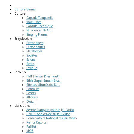
Culture Games
Culture
Capsule Temporelle
Voxel Libre
Capsule Technique
Ni Science, Ni Art
Singing Frames
Encyclopédie
Personnages
Personnalités
Plateformes
Sociétés
Salons
Séries
Lexique
Labo
CG
Half Life sur Dreamcast
Bible Super Smash Bros.
Site Les allumés du Kart
Concours
Events
All-Stars
Quiz
Liens
utiles
Agence Française pour le Jeu Vidéo
CNC : Fond d'Aide au Jeu Vidéo
Conservatoire National du Jeu Vidéo
France Esports
FullSet
MO5