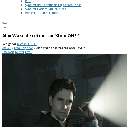
PEGI
Syndicat des Editeurs de Logiciels de Loisirs
Syndicat National du Jeu Vidéo
Women in Games France
Contact
Alan Wake de retour sur Xbox ONE ?
Rédigé par
Michaël KIPPO
Accueil
/
Breaking news
/
Alan Wake de retour sur Xbox ONE ?
Facebook
Twitter
Email