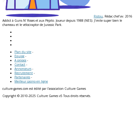
Ristou
, Rédac chef av. 2016
Addict à Guns N' Roses et aux Pépito. Joueur depuis 1988 (NES). J'imite super bien le
chameau et le vélociraptor de Jurassic Park.
Plan du site
-
Equipe
-
A propos
-
Contact
-
Annonceurs
-
Recrutement
-
Partenaires
-
Meilleur casino en ligne
culture-games.com est édité par l'association Culture Games
Copyright © 2010-2025 Culture Games v5 Tous droits réservés.