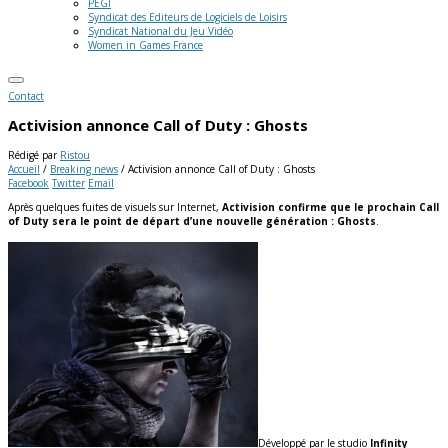
PEGI
Syndicat des Editeurs de Logiciels de Loisirs
Syndicat National du Jeu Vidéo
Women in Games France
Contact
Activision annonce Call of Duty : Ghosts
Rédigé par
Ristou
Accueil
/
Breaking news
/
Activision annonce Call of Duty : Ghosts
Facebook
Twitter
Email
Après quelques fuites de visuels sur Internet,
Activision confirme que le prochain Call
of Duty sera le point de départ d’une nouvelle génération : Ghosts
.
Développé par le studio
Infinity