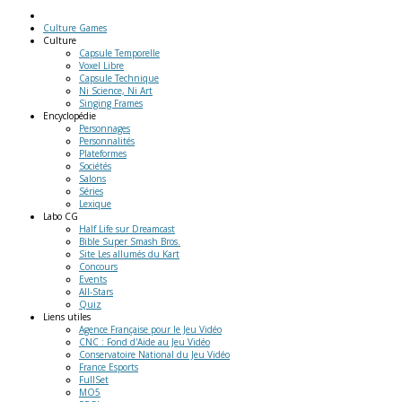
Culture Games
Culture
Capsule Temporelle
Voxel Libre
Capsule Technique
Ni Science, Ni Art
Singing Frames
Encyclopédie
Personnages
Personnalités
Plateformes
Sociétés
Salons
Séries
Lexique
Labo
CG
Half Life sur Dreamcast
Bible Super Smash Bros.
Site Les allumés du Kart
Concours
Events
All-Stars
Quiz
Liens
utiles
Agence Française pour le Jeu Vidéo
CNC : Fond d'Aide au Jeu Vidéo
Conservatoire National du Jeu Vidéo
France Esports
FullSet
MO5