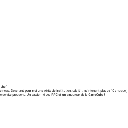
 chef
ews. Devenant pour moi une véritable institution, cela fait maintenant plus de 10 ans que j'y t
ité de de vice-président. Un passionné des JRPG et un amoureux de la GameCube !