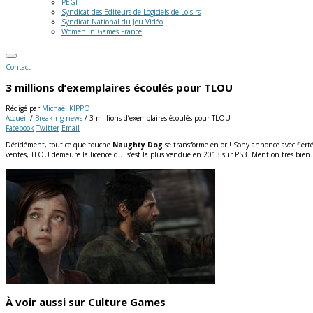
PEGI
Syndicat des Editeurs de Logiciels de Loisirs
Syndicat National du Jeu Vidéo
Women in Games France
Contact
3 millions d’exemplaires écoulés pour TLOU
Rédigé par
Michaël KIPPO
Accueil
/
Breaking news
/
3 millions d’exemplaires écoulés pour TLOU
Facebook
Twitter
Email
Décidément, tout ce que touche
Naughty Dog
se transforme en or ! Sony annonce avec fier
ventes, TLOU demeure la licence qui s’est la plus vendue en 2013 sur PS3. Mention très bien T
À voir aussi sur Culture Games