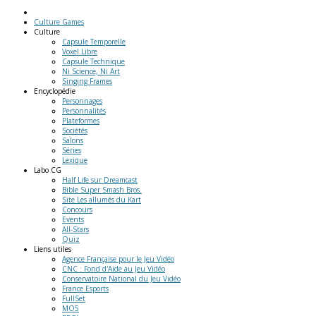
Culture Games
Culture
Capsule Temporelle
Voxel Libre
Capsule Technique
Ni Science, Ni Art
Singing Frames
Encyclopédie
Personnages
Personnalités
Plateformes
Sociétés
Salons
Séries
Lexique
Labo
CG
Half Life sur Dreamcast
Bible Super Smash Bros.
Site Les allumés du Kart
Concours
Events
All-Stars
Quiz
Liens
utiles
Agence Française pour le Jeu Vidéo
CNC : Fond d'Aide au Jeu Vidéo
Conservatoire National du Jeu Vidéo
France Esports
FullSet
MO5