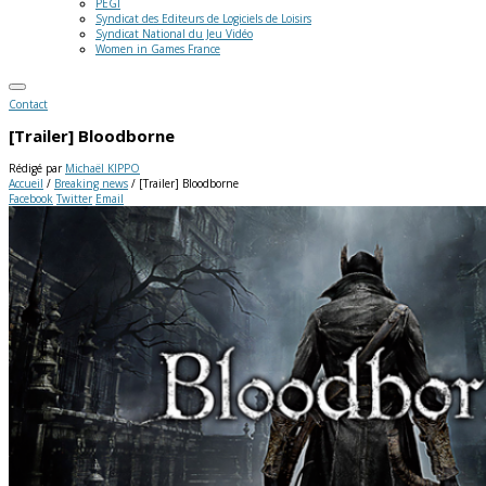
PEGI
Syndicat des Editeurs de Logiciels de Loisirs
Syndicat National du Jeu Vidéo
Women in Games France
Contact
[Trailer] Bloodborne
Rédigé par
Michaël KIPPO
Accueil
/
Breaking news
/
[Trailer] Bloodborne
Facebook
Twitter
Email