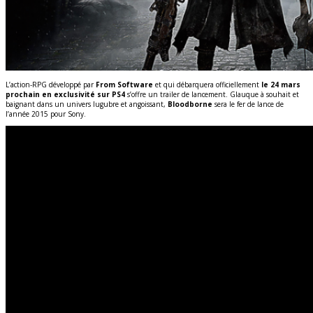
L’action-RPG développé par
From Software
et qui débarquera officiellement
le 24 mars
prochain en exclusivité sur PS4
s’offre un trailer de lancement. Glauque à souhait et
baignant dans un univers lugubre et angoissant,
Bloodborne
sera le fer de lance de
l’année 2015 pour Sony.