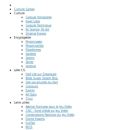
Culture Games
Culture
Capsule Temporelle
Voxel Libre
Capsule Technique
Ni Science, Ni Art
Singing Frames
Encyclopédie
Personnages
Personnalités
Plateformes
Sociétés
Salons
Séries
Lexique
Labo
CG
Half Life sur Dreamcast
Bible Super Smash Bros.
Site Les allumés du Kart
Concours
Events
All-Stars
Quiz
Liens
utiles
Agence Française pour le Jeu Vidéo
CNC : Fond d'Aide au Jeu Vidéo
Conservatoire National du Jeu Vidéo
France Esports
FullSet
MO5