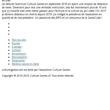
en chef
J'ai débuté l'aventure Culture Games en septembre 2010 en ayant une mission de rédacteur
de news. Devenant pour moi une véritable institution, cela fait maintenant plus de 10 ans
que j'y travaille avec cette même passion pour l'écriture et la culture du jeu vidéo ! En 2017
je deviens rédacteur en chef et depuis 2019, j'ai intégré la présidence de l'association en
qualité de de vice-président. Un passionné des JRPG et un amoureux de la GameCube !
Plan du site
-
Equipe
-
A propos
-
Contact
-
Annonceurs
-
Recrutement
-
Partenaires
-
Meilleur casino en ligne
culture-games.com est édité par l'association Culture Games
Copyright © 2010-2025 Culture Games v5 Tous droits réservés.