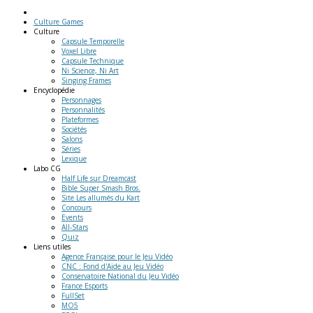
Culture Games
Culture
Capsule Temporelle
Voxel Libre
Capsule Technique
Ni Science, Ni Art
Singing Frames
Encyclopédie
Personnages
Personnalités
Plateformes
Sociétés
Salons
Séries
Lexique
Labo
CG
Half Life sur Dreamcast
Bible Super Smash Bros.
Site Les allumés du Kart
Concours
Events
All-Stars
Quiz
Liens
utiles
Agence Française pour le Jeu Vidéo
CNC : Fond d'Aide au Jeu Vidéo
Conservatoire National du Jeu Vidéo
France Esports
FullSet
MO5