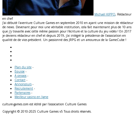
Michaël KIPPO
, Rédacteur
en chef
J'ai débuté l'aventure Culture Games en septembre 2010 en ayant une mission de rédacteur
de news. Devenant pour moi une véritable institution, cela fait maintenant plus de 10 ans
que j'y travaille avec cette même passion pour l'écriture et la culture du jeu vidéo ! En 2017
je deviens rédacteur en chef et depuis 2019, j'ai intégré la présidence de l'association en
qualité de de vice-président. Un passionné des JRPG et un amoureux de la GameCube !
Plan du site
-
Equipe
-
A propos
-
Contact
-
Annonceurs
-
Recrutement
-
Partenaires
-
Meilleur casino en ligne
culture-games.com est édité par l'association Culture Games
Copyright © 2010-2025 Culture Games v5 Tous droits réservés.