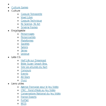
Culture Games
Culture
Capsule Temporelle
Voxel Libre
Capsule Technique
Ni Science, Ni Art
Singing Frames
Encyclopédie
Personnages
Personnalités
Plateformes
Sociétés
Salons
Séries
Lexique
Labo
CG
Half Life sur Dreamcast
Bible Super Smash Bros.
Site Les allumés du Kart
Concours
Events
All-Stars
Quiz
Liens
utiles
Agence Française pour le Jeu Vidéo
CNC : Fond d'Aide au Jeu Vidéo
Conservatoire National du Jeu Vidéo
France Esports
FullSet
MO5