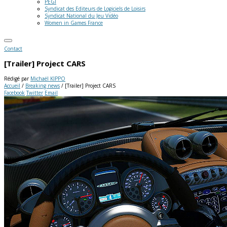
PEGI
Syndicat des Editeurs de Logiciels de Loisirs
Syndicat National du Jeu Vidéo
Women in Games France
Contact
[Trailer] Project CARS
Rédigé par
Michaël KIPPO
Accueil
/
Breaking news
/
[Trailer] Project CARS
Facebook
Twitter
Email