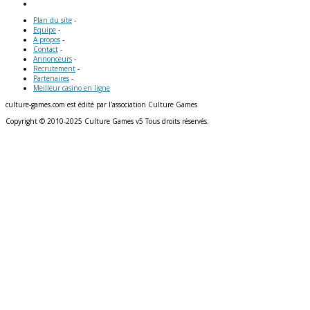
Plan du site
-
Equipe
-
A propos
-
Contact
-
Annonceurs
-
Recrutement
-
Partenaires
-
Meilleur casino en ligne
culture-games.com est édité par l'association Culture Games
Copyright © 2010-2025 Culture Games v5 Tous droits réservés.