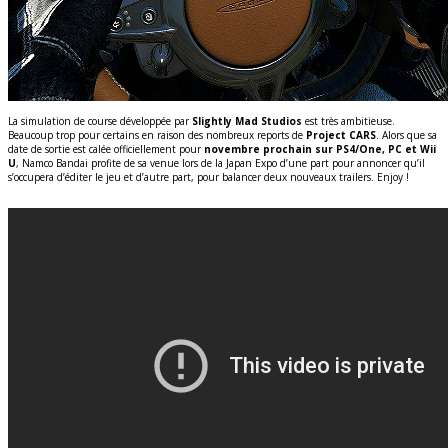
La simulation de course développée par
Slightly Mad Studios
est très ambitieuse.
Beaucoup trop pour certains en raison des nombreux reports de
Project CARS
. Alors que sa
date de sortie est calée officiellement pour
novembre prochain sur PS4/One, PC et Wii
U
, Namco Bandai profite de sa venue lors de la Japan Expo d’une part pour annoncer qu’il
s’occupera d’éditer le jeu et d’autre part, pour balancer deux nouveaux trailers. Enjoy !