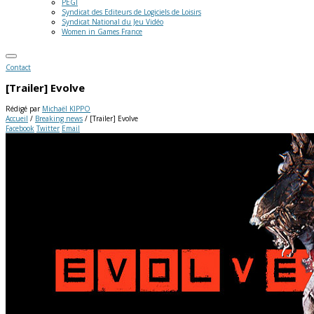
PEGI
Syndicat des Editeurs de Logiciels de Loisirs
Syndicat National du Jeu Vidéo
Women in Games France
Contact
[Trailer] Evolve
Rédigé par
Michaël KIPPO
Accueil
/
Breaking news
/
[Trailer] Evolve
Facebook
Twitter
Email