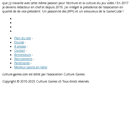
que j'y travaille avec cette même passion pour l'écriture et la culture du jeu vidéo ! En 2017
je deviens rédacteur en chef et depuis 2019, j'ai intégré la présidence de l'association en
qualité de de vice-président. Un passionné des JRPG et un amoureux de la GameCube !
Plan du site
-
Equipe
-
A propos
-
Contact
-
Annonceurs
-
Recrutement
-
Partenaires
-
Meilleur casino en ligne
culture-games.com est édité par l'association Culture Games
Copyright © 2010-2025 Culture Games v5 Tous droits réservés.