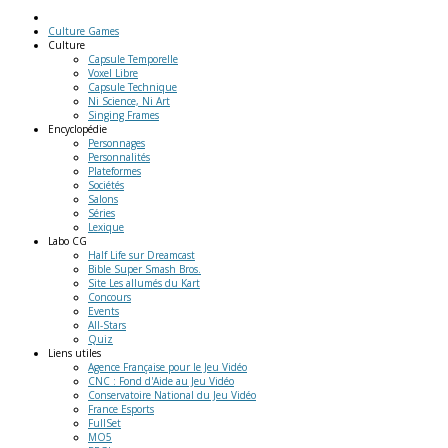
Culture Games
Culture
Capsule Temporelle
Voxel Libre
Capsule Technique
Ni Science, Ni Art
Singing Frames
Encyclopédie
Personnages
Personnalités
Plateformes
Sociétés
Salons
Séries
Lexique
Labo
CG
Half Life sur Dreamcast
Bible Super Smash Bros.
Site Les allumés du Kart
Concours
Events
All-Stars
Quiz
Liens
utiles
Agence Française pour le Jeu Vidéo
CNC : Fond d'Aide au Jeu Vidéo
Conservatoire National du Jeu Vidéo
France Esports
FullSet
MO5