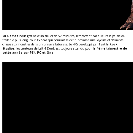
2K Games
nous gratifie d’un trailer de 52 minutes, remportant par ailleurs la palme du
trailer le plus long, pour
Evolve
qui pourrait se définir comme une joyeuse et délirante
chasse aux monstres dans un univers futuriste. Le FPS développé par
Turtle Rock
Studios
, les créateurs de Left 4 Dead, est toujours attendu pour
le 4ème trimestre de
cette année sur PS4, PC et One
.