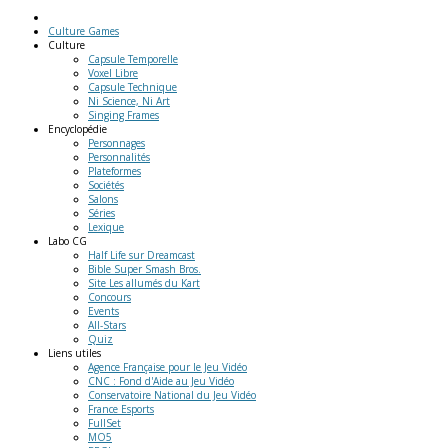
Culture Games
Culture
Capsule Temporelle
Voxel Libre
Capsule Technique
Ni Science, Ni Art
Singing Frames
Encyclopédie
Personnages
Personnalités
Plateformes
Sociétés
Salons
Séries
Lexique
Labo
CG
Half Life sur Dreamcast
Bible Super Smash Bros.
Site Les allumés du Kart
Concours
Events
All-Stars
Quiz
Liens
utiles
Agence Française pour le Jeu Vidéo
CNC : Fond d'Aide au Jeu Vidéo
Conservatoire National du Jeu Vidéo
France Esports
FullSet
MO5