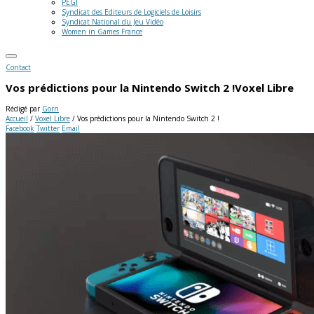
PEGI
Syndicat des Editeurs de Logiciels de Loisirs
Syndicat National du Jeu Vidéo
Women in Games France
Contact
Vos prédictions pour la Nintendo Switch 2 !
Voxel Libre
Rédigé par
Gorn
Accueil
/
Voxel Libre
/
Vos prédictions pour la Nintendo Switch 2 !
Facebook
Twitter
Email