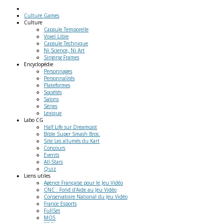
Culture Games
Culture
Capsule Temporelle
Voxel Libre
Capsule Technique
Ni Science, Ni Art
Singing Frames
Encyclopédie
Personnages
Personnalités
Plateformes
Sociétés
Salons
Séries
Lexique
Labo
CG
Half Life sur Dreamcast
Bible Super Smash Bros.
Site Les allumés du Kart
Concours
Events
All-Stars
Quiz
Liens
utiles
Agence Française pour le Jeu Vidéo
CNC : Fond d'Aide au Jeu Vidéo
Conservatoire National du Jeu Vidéo
France Esports
FullSet
MO5