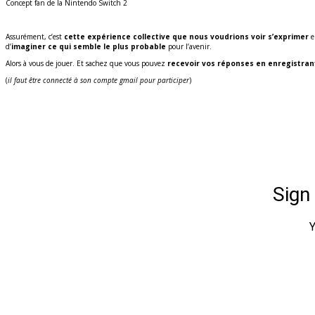
Concept fan de la Nintendo Switch 2
Assurément, c’est
cette expérience collective que nous voudrions voir s’exprimer
en
d’
imaginer ce qui semble le plus probable
pour l’avenir.
Alors à vous de jouer. Et sachez que vous pouvez
recevoir vos réponses en enregistran
(
il faut être connecté à son compte gmail pour participer
)