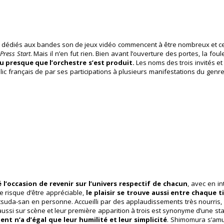
 dédiés aux bandes son de jeux vidéo commencent à être nombreux et cert
Press Start
. Mais il n’en fut rien. Bien avant l’ouverture des portes, la fo
u presque que l’orchestre s’est produit.
Les noms des trois invités et 
 français de par ses participations à plusieurs manifestations du genre,
l’occasion de revenir sur l’univers respectif de chacun
, avec en i
e risque d’être appréciable,
le plaisir se trouve aussi entre chaque ti
itsuda-san en personne. Accueilli par des applaudissements très nourris,
 aussi sur scène et leur première apparition à trois est synonyme d’une s
nt n’a d’égal que leur humilité et leur simplicité
. Shimomura s’amus