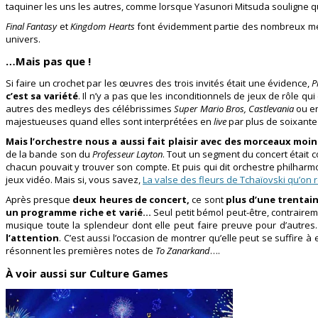
taquiner les uns les autres, comme lorsque Yasunori Mitsuda souligne q
Final Fantasy
et
Kingdom Hearts
font évidemment partie des nombreux medle
univers.
…Mais pas que !
Si faire un crochet par les œuvres des trois invités était une évidence,
P
c’est sa variété
. Il n’y a pas que les inconditionnels de jeux de rôle q
autres des medleys des célébrissimes
Super Mario Bros, Castlevania
ou e
majestueuses quand elles sont interprétées en
live
par plus de soixante
Mais l’orchestre nous a aussi fait plaisir avec des morceaux moi
de la bande son du
Professeur Layton
. Tout un segment du concert était c
chacun pouvait y trouver son compte. Et puis qui dit orchestre philha
jeux vidéo. Mais si, vous savez,
La valse des fleurs de Tchaïovski qu’on
Après presque
deux heures de concert,
ce sont
plus d’une trentain
un programme riche et varié…
Seul petit bémol peut-être, contraire
musique toute la splendeur dont elle peut faire preuve pour d’autres
l’attention
. C’est aussi l’occasion de montrer qu’elle peut se suffire 
résonnent les premières notes de
To Zanarkand
….
À voir aussi sur Culture Games