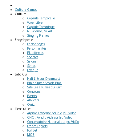
Culture Games
Culture
Capsule Temporelle
Voxel Libre
Capsule Technique
Ni Science, Ni Art
Singing Frames
Encyclopédie
Personnages
Personnalités
Plateformes
Sociétés
Salons
Séries
Lexique
Labo
CG
Half Life sur Dreamcast
Bible Super Smash Bros.
Site Les allumés du Kart
Concours
Events
All-Stars
Quiz
Liens
utiles
Agence Française pour le Jeu Vidéo
CNC : Fond d'Aide au Jeu Vidéo
Conservatoire National du Jeu Vidéo
France Esports
FullSet
MO5