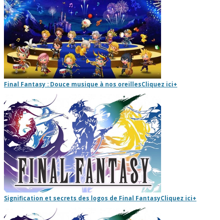
Final Fantasy : Douce musique à nos oreilles
Cliquez ici
+
Signification et secrets des logos de Final Fantasy
Cliquez ici
+