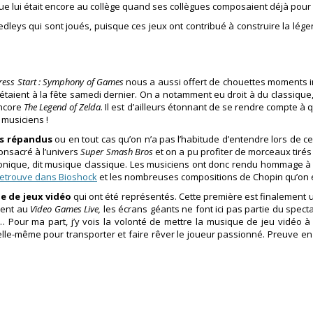
ue lui était encore au collège quand ses collègues composaient déjà pour
ys qui sont joués, puisque ces jeux ont contribué à construire la légen
ress Start : Symphony of Games
nous a aussi offert de chouettes moments ins
ui étaient à la fête samedi dernier. On a notamment eu droit à du classique,
ncore
The Legend of Zelda.
Il est d’ailleurs étonnant de se rendre compte à 
 musiciens !
ns répandus
ou en tout cas qu’on n’a pas l’habitude d’entendre lors de c
onsacré à l’univers
Super Smash Bros
et on a pu profiter de morceaux tirés
rmonique, dit musique classique. Les musiciens ont donc rendu hommage à
 retrouve dans Bioshock
et les nombreuses compositions de Chopin qu’on
e de jeux vidéo
qui ont été représentés. Cette première est finalement un
ment au
Video Games Live,
les écrans géants ne font ici pas partie du spec
… Pour ma part, j’y vois la volonté de mettre la musique de jeu vidéo 
à elle-même pour transporter et faire rêver le joueur passionné. Preuve e