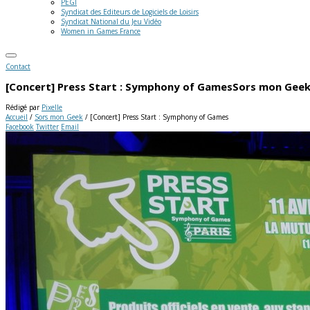
PEGI
Syndicat des Editeurs de Logiciels de Loisirs
Syndicat National du Jeu Vidéo
Women in Games France
Contact
[Concert] Press Start : Symphony of Games
Sors mon Gee
Rédigé par
Pixelle
Accueil
/
Sors mon Geek
/
[Concert] Press Start : Symphony of Games
Facebook
Twitter
Email