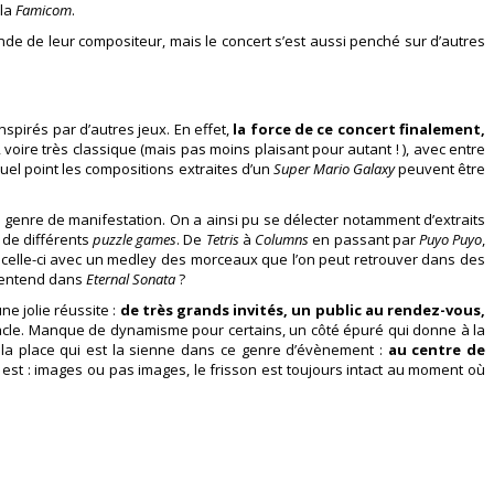
 la
Famicom
.
de de leur compositeur, mais le concert s’est aussi penché sur d’autres
pirés par d’autres jeux. En effet,
la force de ce concert finalement,
 voire très classique (mais pas moins plaisant pour autant ! ), avec entre
quel point les compositions extraites d’un
Super Mario Galaxy
peuvent être
e genre de manifestation. On a ainsi pu se délecter notamment d’extraits
 de différents
puzzle games
. De
Tetris
à
Columns
en passant par
Puyo Puyo
,
 celle-ci avec un medley des morceaux que l’on peut retrouver dans des
 entend dans
Eternal Sonata
?
e jolie réussite :
de très grands invités, un public au rendez-vous,
tacle. Manque de dynamisme pour certains, un côté épuré qui donne à la
à la place qui est la sienne dans ce genre d’évènement :
au centre de
n est : images ou pas images, le frisson est toujours intact au moment où