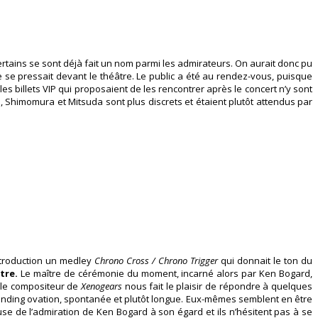
ains se sont déjà fait un nom parmi les admirateurs. On aurait donc pu
ule se pressait devant le théâtre. Le public a été au rendez-vous, puisque
les billets VIP qui proposaient de les rencontrer après le concert n’y sont
 Shimomura et Mitsuda sont plus discrets et étaient plutôt attendus par
ntroduction un medley
Chrono Cross / Chrono Trigger
qui donnait le ton du
tre.
Le maître de cérémonie du moment, incarné alors par Ken Bogard,
 le compositeur de
Xenogears
nous fait le plaisir de répondre à quelques
tanding ovation, spontanée et plutôt longue. Eux-mêmes semblent en être
e de l’admiration de Ken Bogard à son égard et ils n’hésitent pas à se