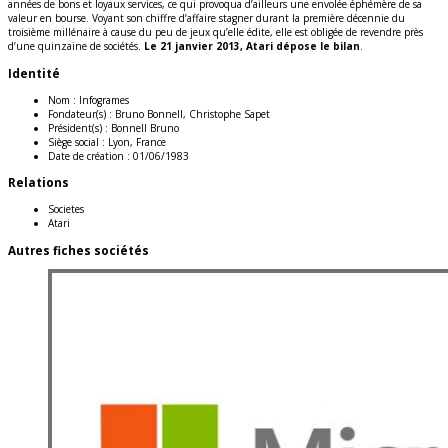
années de bons et loyaux services, ce qui provoqua d’ailleurs une envolée éphémère de sa
valeur en bourse. Voyant son chiffre d’affaire stagner durant la première décennie du
troisième millénaire à cause du peu de jeux qu’elle édite, elle est obligée de revendre près
d’une quinzaine de sociétés.
Le 21 janvier 2013, Atari dépose le bilan
.
Identité
Nom :
Infogrames
Fondateur(s) :
Bruno Bonnell, Christophe Sapet
Président(s) :
Bonnell Bruno
Siège social :
Lyon, France
Date de création :
01/06/1983
Relations
Societes
Atari
Autres fiches sociétés