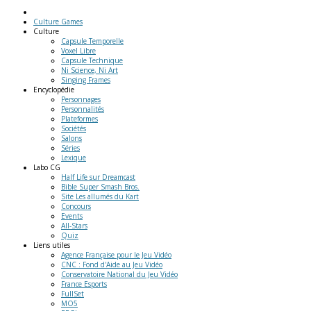
Culture Games
Culture
Capsule Temporelle
Voxel Libre
Capsule Technique
Ni Science, Ni Art
Singing Frames
Encyclopédie
Personnages
Personnalités
Plateformes
Sociétés
Salons
Séries
Lexique
Labo
CG
Half Life sur Dreamcast
Bible Super Smash Bros.
Site Les allumés du Kart
Concours
Events
All-Stars
Quiz
Liens
utiles
Agence Française pour le Jeu Vidéo
CNC : Fond d'Aide au Jeu Vidéo
Conservatoire National du Jeu Vidéo
France Esports
FullSet
MO5