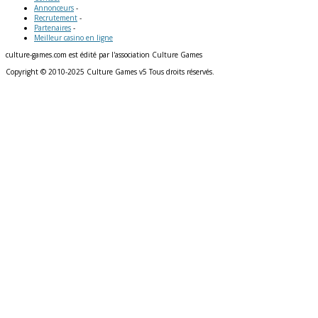
Annonceurs
-
Recrutement
-
Partenaires
-
Meilleur casino en ligne
culture-games.com est édité par l'association Culture Games
Copyright © 2010-2025 Culture Games v5 Tous droits réservés.