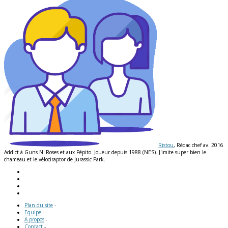
Ristou
, Rédac chef av. 2016
Addict à Guns N' Roses et aux Pépito. Joueur depuis 1988 (NES). J'imite super bien le
chameau et le vélociraptor de Jurassic Park.
Plan du site
-
Equipe
-
A propos
-
Contact
-