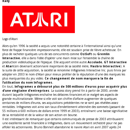
Rally
.
Logo d’Atari
Alors qu’en 1996 la société a acquis une notoriété certaine à l’international ainsi qu’une
force de frappe financière impressionnante, elle est soudain prise de fièvre acheteuse. En
plus de racheter quelques uns de ses concurrents comme
OziSoft
ou
Gremlin
Interactive
, elle a dans l’idée d’opérer une main mise sur l’ensemble la chaîne de
production vidéoludique de l’époque. Elle acquiert entre autre
Accolade
,
GT Interactive
et
Atari
(en devenant actionnaire majoritaire de sa société mère,
Hasbro Interactive
). A
la suite de cette acquisition, la société se renomme Infogrames Interactive Inc. puis finira par
adopter en 2003 le nom d’Atari pour mieux profiter de la réputation d’une des marques les
plus marquantes du jeu vidéo.
Ce changement de nom marquera la fin de
l’utilisation du nom Infogrames.
En tout,
Infogrames a déboursé plus de 500 millions d’euros pour acquérir plus
d’une vingtaine d’entreprises
. La success story prend fin à partir de 2000, année
durant laquelle Infogrames enchaîne les déboires financiers et ce malgré ses aspects de
grande multinationale. Même si elle voit son chiffre d’affaire augmenter de quelques
centaines de milliers d’euros, ses acquisitions précédentes ne se sont pas révélées assez
rentables. Infogrames voit ainsi son taux d’endettement atteindre des sommets (passant de
55 millions à 600 millions de dollars entre 1999 et 2003), entraînant une baisse significative
de sa rentabilité et de la valeur de son action en bourse.
Il est intéressant de remarquer que certains communiqués de presse de 2003 attribuaient
une excellente santé financière à Infogrames, dans un mouvement orchestré pour ne pas
affoler les actionnaires. Bruno Bonnell abandonne le navire Atari en avril 2007 après 24