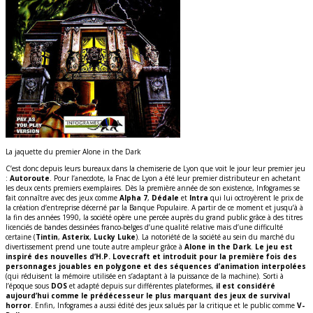
La jaquette du premier Alone in the Dark
C’est donc depuis leurs bureaux dans la chemiserie de Lyon que voit le jour leur premier jeu
:
Autoroute
. Pour l’anecdote, la Fnac de Lyon a été leur premier distributeur en achetant
les deux cents premiers exemplaires. Dès la première année de son existence, Infogrames se
fait connaître avec des jeux comme
Alpha 7
,
Dédale
et
Intra
qui lui octroyèrent le prix de
la création d’entreprise décerné par la Banque Populaire. A partir de ce moment et jusqu’à à
la fin des années 1990, la société opère une percée auprès du grand public grâce à des titres
licenciés de bandes dessinées franco-belges d’une qualité relative mais d’une difficulté
certaine (
Tintin
,
Asterix
,
Lucky Luke
). La notoriété de la société au sein du marché du
divertissement prend une toute autre ampleur grâce à
Alone in the Dark
.
Le jeu est
inspiré des nouvelles d’H.P. Lovecraft et introduit pour la première fois des
personnages jouables en polygone et des séquences d’animation interpolées
(qui réduisent la mémoire utilisée en s’adaptant à la puissance de la machine). Sorti à
l’époque sous
DOS
et adapté depuis sur différentes plateformes,
il est considéré
aujourd’hui comme le prédécesseur le plus marquant des jeux de survival
horror
. Enfin, Infogrames a aussi édité des jeux salués par la critique et le public comme
V-