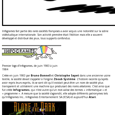
Infogrames fait partie des rares sociétés françaises a avoir acquis une notoriété sur la scène
vidéoludique internationale. Son activité première était l’édition mais elle a souvent
développé et distribué des jeux, tous supports confondus.
Premier logo d’Infogrames, de juin 1983 à juin
1984
Créée en juin 1983 par
Bruno Bonnell
et
Christophe Sapet
dans une ancienne usine
textile, la société devait s’appeler à l’origine
Zboub Système
. L’histoire raconte qu’après
avoir repris leurs esprits, ils se sont dit qu’il existait peut-être un nom de société plus
transparent et utilisèrent une machine qui produisait des noms aléatoires. C’est ainsi que
fut créée
Infogrames
, qui n’est autre qu’un mot-valise des termes « informatique » et
« programme ». A mesure que la société s’agrandit, elle adopte différents patronymes tels
qu’Infogrames Inc., Infogrames Entertainement SA (IESA) et aujourd’hui
Atari
.