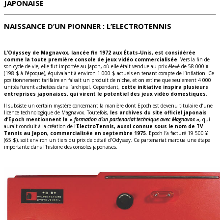
JAPONAISE
NAISSANCE D’UN PIONNER : L’ELECTROTENNIS
L’Odyssey de Magnavox, lancée fin 1972 aux États-Unis, est considérée
comme la toute première console de jeux vidéo commercialisée
. Vers la fin de
son cycle de vie, elle fut importée au Japon, où elle était vendue au prix élevé de 58 000 ¥
(198 $ à l’époque), équivalant à environ 1 000 $ actuels en tenant compte de l’inflation. Ce
positionnement tarifaire en faisait un produit de niche, et on estime que seulement 4 000
unités furent achetées dans l’archipel. Cependant,
cette initiative inspira plusieurs
entreprises japonaises, qui virent le potentiel des jeux vidéo domestiques
.
Il subsiste un certain mystère concernant la manière dont Epoch est devenu titulaire d’une
licence technologique de Magnavox. Toutefois,
les archives du site officiel japonais
d’Epoch mentionnent la «
formation d’un partenariat technique avec Magnavox
»
, qui
aurait conduit à la création de l’
ElectroTennis, aussi connue sous le nom de TV
Tennis au Japon, commercialisée en septembre 1975
. Epoch l’a facturé 19 500 ¥
(65 $), soit environ un tiers du prix de détail d’Odyssey. Ce partenariat marqua une étape
importante dans l’histoire des consoles japonaises.