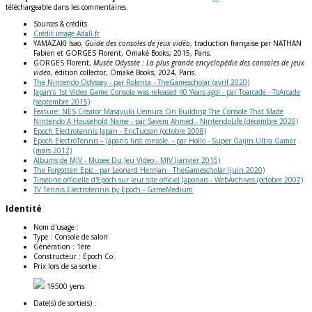
téléchargeable dans les commentaires.
Sources & crédits
Crédit image Adali.fr
YAMAZAKI Isao,
Guide des consoles de jeux vidéo
, traduction française par NATHAN
Fabien et GORGES Florent, Omaké Books, 2015, Paris.
GORGES Florent,
Musée Odyssée : La plus grande encyclopédie des consoles de jeux
vidéo
, édition collector, Omaké Books, 2024, Paris.
The Nintendo Odyssey - par Rolenta - TheGamescholar (avril 2020)
Japan’s 1st Video Game Console was released 40 Years ago! - par Toarcade - ToArcade
(septembre 2015)
Feature: NES Creator Masayuki Uemura On Building The Console That Made
Nintendo A Household Name - par Sayem Ahmed - NintendoLife (décembre 2020)
Epoch Electrotennis Japan - EricTucson (octobre 2008)
Epoch ElectroTennis – Japan’s first console. - par Hollo - Super Gaijin Ultra Gamer
(mars 2012)
Albums de MJV - Musee Du Jeu Video - MJV (janvier 2015)
The Forgotten Epic - par Leonard Herman - TheGamescholar (juin 2020)
Timeline officielle d'Epoch sur leur site officiel Japonais - WebArchives (octobre 2007)
TV Tennis Electrotennis by Epoch - GameMedium
Identité
Nom d'usage :
Type :
Console de salon
Génération :
1ère
Constructeur :
Epoch Co.
Prix lors de sa sortie :
19500 yens
Date(s) de sortie(s) :