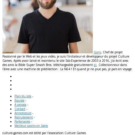
Gorn
, Chef de projet
Passionné par le Web et les jeux vidéo, je suis l'initiateur et développeur du projet Culture
Games. Après avoir lancé et maintenu le site Ssb-Experience de 2003 à 2016, j'ai écrit avec
des amis la Bible Super Smash Bros. téléchargeable gratuitement
ici
. Collectionneur dans
l'âme avec une machine de prédilection : La N64 ! Et quand je ne joue pas, je pars en voyage.
Plan du site
-
Equipe
-
A propos
-
Contact
-
Annonceurs
-
Recrutement
-
Partenaires
-
Meilleur casino en ligne
culture-games.com est édité par l'association Culture Games