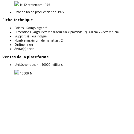
le 12 septembre 1975
Date de fin de production :
en 1977
Fiche technique
Coloris :
Rouge, argenté
Dimensions (largeur cm x hauteur cm x profondeur) :
60 cm x ?? cm x ?? cm
Support(s) :
jeu intégré
Nombre maximum de manettes :
2
Online :
non
Avatar(s) :
non
Ventes de la plateforme
Unités vendues * :
10000 millions
10000 M