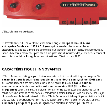
L’ElectroTennis vu du dessus
L’ElectroTennis, fut une véritable révolution. Conçue par
Epoch Co., Ltd, une
entreprise fondée en 1958 à Tokyo
et spécialisée dans les jouets et les jeux
électroniques, elle est la première console de jeux vidéo entièrement conçue et fabriquée au
Japon. Avec son lancement, Epoch établit un jalon dans l’industrie des jeux vidéo, répondant
au succès mondial de
Pong
, le jeu emblématique d’Atari sorti en 1972.
CARACTÉRISTIQUES INNOVANTES
L’ElectroTennis se distingue par plusieurs aspects techniques et esthétiques uniques.
Sa
caractéristique la plus remarquable est sans doute son système 100% sans
fil
. Contrairement à ses contemporains, elle ne nécessite
aucun câble pour se
connecter à la télévision, utilisant une connexion UHF (Ultra Haute
Fréquence)
pour transmettre le signal. Une antenne est directement branchée sur la
console et une seconde se connecte au téléviseur. Comme l’ironise Hollo du site Super Gaijin
Ultra + Gamer, la force du signal UHF de l’ElectroTennis était telle qu’il plaisantait sur le fait
que ses voisins pourraient voir son jeu s’ils étaient sur la bonne chaîne. De plus, elle est
alimentée par quatre piles
, soulignant son caractère innovant pour l’époque.