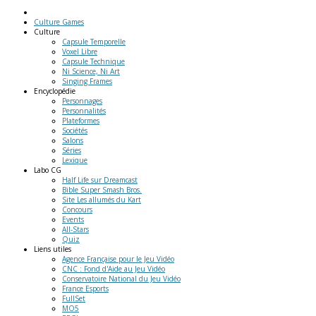
Culture Games
Culture
Capsule Temporelle
Voxel Libre
Capsule Technique
Ni Science, Ni Art
Singing Frames
Encyclopédie
Personnages
Personnalités
Plateformes
Sociétés
Salons
Séries
Lexique
Labo
CG
Half Life sur Dreamcast
Bible Super Smash Bros.
Site Les allumés du Kart
Concours
Events
All-Stars
Quiz
Liens
utiles
Agence Française pour le Jeu Vidéo
CNC : Fond d'Aide au Jeu Vidéo
Conservatoire National du Jeu Vidéo
France Esports
FullSet
MO5