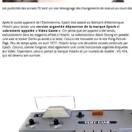
Les publicités des années 70 sont un vrai témoignage des changements de mœurs au cours des 
Après le succès apparant de l’Electrotennis, Epoch s’est associé au fabricant d’électronique
Hitachi pour lancer une
version argentée dépourvue de la marque Epoch
et
sobrement appelée « Video Game »
. On pense que cet appareil a été vendu
exclusivement dans les magasins affiliés à Hitachi. Le collectionneur Adam Strang en possède
une avec le sticker Denki-ya accolé à la boite. Celui-ci est trouvable sur le site Pong-Picture-
Page. Peu de temps après, en avril 1977, Hitachi lança une deuxième console construite par
Epoch. Celui-ci, comme l’original, était également une unité horizontale argentée étiquetée
Jeu Vidéo. Cependant, celui-ci portait la marque Hitachi et un numéro de modèle : VG-104,
qui est devenu son surnom.