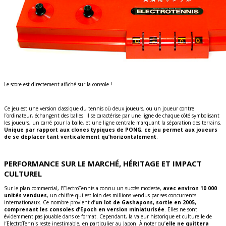
Le score est directement affiché sur la console !
Ce jeu est une version classique du tennis où deux joueurs, ou un joueur contre
l’ordinateur, échangent des balles. Il se caractérise par une ligne de chaque côté symbolisant
les joueurs, un carré pour la balle, et une ligne centrale marquant la séparation des terrains.
Unique par rapport aux clones typiques de PONG, ce jeu permet aux joueurs
de se déplacer tant verticalement qu’horizontalement
.
PERFORMANCE SUR LE MARCHÉ, HÉRITAGE ET IMPACT
CULTUREL
Sur le plan commercial, l’ElectroTennis a connu un succès modeste,
avec environ 10 000
unités vendues
, un chiffre qui est loin des millions vendus par ses concurrents
internationaux. Ce nombre provient d’
un lot de Gashapons, sortie en 2005,
comprenant les consoles d’Epoch en version miniaturisée
. Elles ne sont
évidemment pas jouable dans ce format. Cependant, la valeur historique et culturelle de
l’ElectroTennis reste inestimable, en particulier au Japon. À noter qu’
elle ne quittera