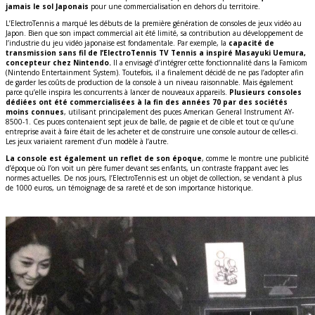
jamais le sol Japonais
pour une commercialisation en dehors du territoire.
L’ElectroTennis a marqué les débuts de la première génération de consoles de jeux vidéo au
Japon. Bien que son impact commercial ait été limité, sa contribution au développement de
l’industrie du jeu vidéo japonaise est fondamentale. Par exemple, la
capacité de
transmission sans fil de l’ElectroTennis TV Tennis a inspiré Masayuki Uemura,
concepteur chez Nintendo.
Il a envisagé d’intégrer cette fonctionnalité dans la Famicom
(Nintendo Entertainment System). Toutefois, il a finalement décidé de ne pas l’adopter afin
de garder les coûts de production de la console à un niveau raisonnable. Mais également
parce qu’elle inspira les concurrents à lancer de nouveaux appareils.
Plusieurs consoles
dédiées ont été commercialisées à la fin des années 70 par des sociétés
moins connues
, utilisant principalement des puces American General Instrument AY-
8500-1. Ces puces contenaient sept jeux de balle, de pagaie et de cible et tout ce qu’une
entreprise avait à faire était de les acheter et de construire une console autour de celles-ci.
Les jeux variaient rarement d’un modèle à l’autre.
La console est également un reflet de son époque
, comme le montre une publicité
d’époque où l’on voit un père fumer devant ses enfants, un contraste frappant avec les
normes actuelles. De nos jours, l’ElectroTennis est un objet de collection, se vendant à plus
de 1000 euros, un témoignage de sa rareté et de son importance historique.