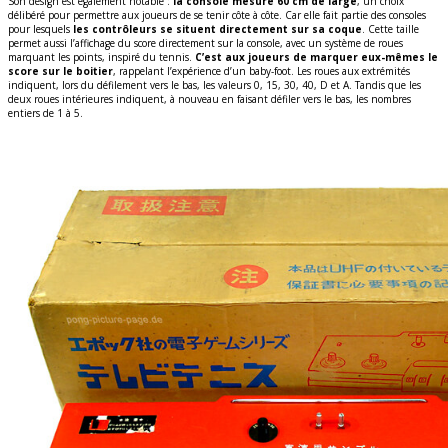
Son design est également notable :
la console mesure 60 cm de large
, un choix
délibéré pour permettre aux joueurs de se tenir côte à côte. Car elle fait partie des consoles
pour lesquels
les contrôleurs se situent directement sur sa coque
. Cette taille
permet aussi l’affichage du score directement sur la console, avec un système de roues
marquant les points, inspiré du tennis.
C’est aux joueurs de marquer eux-mêmes le
score sur le boitier
, rappelant l’expérience d’un baby-foot.
Les roues aux extrémités
indiquent, lors du défilement vers le bas, les valeurs 0, 15, 30, 40, D et A. Tandis que les
deux roues intérieures indiquent, à nouveau en faisant défiler vers le bas, les nombres
entiers de 1 à 5.