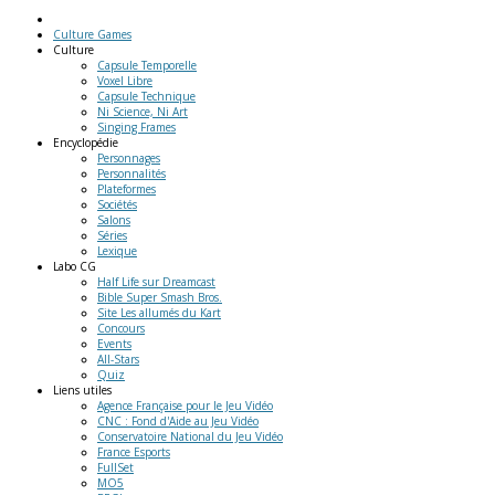
Culture Games
Culture
Capsule Temporelle
Voxel Libre
Capsule Technique
Ni Science, Ni Art
Singing Frames
Encyclopédie
Personnages
Personnalités
Plateformes
Sociétés
Salons
Séries
Lexique
Labo
CG
Half Life sur Dreamcast
Bible Super Smash Bros.
Site Les allumés du Kart
Concours
Events
All-Stars
Quiz
Liens
utiles
Agence Française pour le Jeu Vidéo
CNC : Fond d'Aide au Jeu Vidéo
Conservatoire National du Jeu Vidéo
France Esports
FullSet
MO5