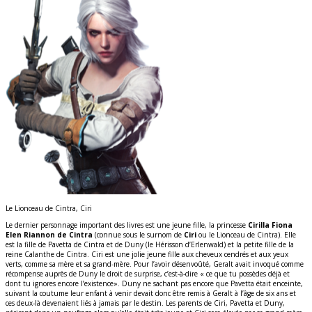
Le Lionceau de Cintra, Ciri
Le dernier personnage important des livres est une jeune fille, la princesse
Cirilla Fiona
Elen Riannon de Cintra
(connue sous le surnom de
Ciri
ou le Lionceau de Cintra). Elle
est la fille de Pavetta de Cintra et de Duny (le Hérisson d’Erlenwald) et la petite fille de la
reine Calanthe de Cintra. Ciri est une jolie jeune fille aux cheveux cendrés et aux yeux
verts, comme sa mère et sa grand-mère. Pour l’avoir désenvoûté, Geralt avait invoqué comme
récompense auprès de Duny le droit de surprise, c’est-à-dire « ce que tu possèdes déjà et
dont tu ignores encore l’existence». Duny ne sachant pas encore que Pavetta était enceinte,
suivant la coutume leur enfant à venir devait donc être remis à Geralt à l’âge de six ans et
ces deux-là devenaient liés à jamais par le destin. Les parents de Ciri, Pavetta et Duny,