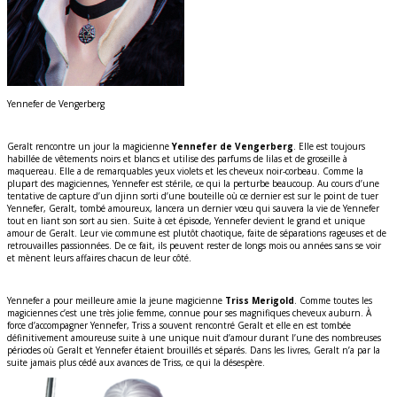
Yennefer de Vengerberg
Geralt rencontre un jour la magicienne
Yennefer de Vengerberg
. Elle est toujours
habillée de vêtements noirs et blancs et utilise des parfums de lilas et de groseille à
maquereau. Elle a de remarquables yeux violets et les cheveux noir-corbeau. Comme la
plupart des magiciennes, Yennefer est stérile, ce qui la perturbe beaucoup. Au cours d’une
tentative de capture d’un djinn sorti d’une bouteille où ce dernier est sur le point de tuer
Yennefer, Geralt, tombé amoureux, lancera un dernier vœu qui sauvera la vie de Yennefer
tout en liant son sort au sien. Suite à cet épisode, Yennefer devient le grand et unique
amour de Geralt. Leur vie commune est plutôt chaotique, faite de séparations rageuses et de
retrouvailles passionnées. De ce fait, ils peuvent rester de longs mois ou années sans se voir
et mènent leurs affaires chacun de leur côté.
Yennefer a pour meilleure amie la jeune magicienne
Triss Merigold
. Comme toutes les
magiciennes c’est une très jolie femme, connue pour ses magnifiques cheveux auburn. À
force d’accompagner Yennefer, Triss a souvent rencontré Geralt et elle en est tombée
définitivement amoureuse suite à une unique nuit d’amour durant l’une des nombreuses
périodes où Geralt et Yennefer étaient brouillés et séparés. Dans les livres, Geralt n’a par la
suite jamais plus cédé aux avances de Triss, ce qui la désespère.