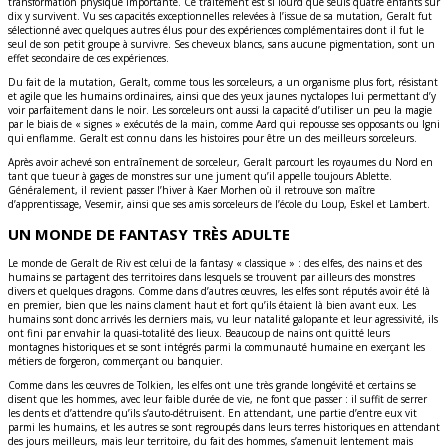
transformation physique importante. Ce traitement est si lourd que seuls quatre enfants sur
dix y survivent. Vu ses capacités exceptionnelles relevées à l’issue de sa mutation, Geralt fut
sélectionné avec quelques autres élus pour des expériences complémentaires dont il fut le
seul de son petit groupe à survivre. Ses cheveux blancs, sans aucune pigmentation, sont un
effet secondaire de ces expériences.
Du fait de la mutation, Geralt, comme tous les sorceleurs, a un organisme plus fort, résistant
et agile que les humains ordinaires, ainsi que des yeux jaunes nyctalopes lui permettant d’y
voir parfaitement dans le noir. Les sorceleurs ont aussi la capacité d’utiliser un peu la magie
par le biais de « signes » exécutés de la main, comme Aard qui repousse ses opposants ou Igni
qui enflamme. Geralt est connu dans les histoires pour être un des meilleurs sorceleurs.
Après avoir achevé son entraînement de sorceleur, Geralt parcourt les royaumes du Nord en
tant que tueur à gages de monstres sur une jument qu’il appelle toujours Ablette.
Généralement, il revient passer l’hiver à Kaer Morhen où il retrouve son maître
d’apprentissage, Vesemir, ainsi que ses amis sorceleurs de l’école du Loup, Eskel et Lambert.
UN MONDE DE FANTASY TRÈS ADULTE
Le monde de Geralt de Riv est celui de la fantasy « classique » : des elfes, des nains et des
humains se partagent des territoires dans lesquels se trouvent par ailleurs des monstres
divers et quelques dragons. Comme dans d’autres œuvres, les elfes sont réputés avoir été là
en premier, bien que les nains clament haut et fort qu’ils étaient là bien avant eux. Les
humains sont donc arrivés les derniers mais, vu leur natalité galopante et leur agressivité, ils
ont fini par envahir la quasi-totalité des lieux. Beaucoup de nains ont quitté leurs
montagnes historiques et se sont intégrés parmi la communauté humaine en exerçant les
métiers de forgeron, commerçant ou banquier.
Comme dans les œuvres de Tolkien, les elfes ont une très grande longévité et certains se
disent que les hommes, avec leur faible durée de vie, ne font que passer : il suffit de serrer
les dents et d’attendre qu’ils s’auto-détruisent. En attendant, une partie d’entre eux vit
parmi les humains, et les autres se sont regroupés dans leurs terres historiques en attendant
des jours meilleurs, mais leur territoire, du fait des hommes, s’amenuit lentement mais