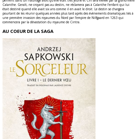
périrent dans un naufrage alors qu’elle était très jeune et Ciri sera élevée par sa grand-mère
Calanthe. Geralt, ne croyant pas au destin, ne réclamera pas à Calanthe l’enfant qui lui
était destiné quand elle avait six ans comme il en avait le droit. Le destin se chargera
pourtant de les réunir quelques années plus tard après des évènements dramatiques liés à
une première invasion des royaumes du Nord par l’empire de Nilfgaard en 1263 qui
commencera par la dévastation du royaume de Cintra.
AU COEUR DE LA SAGA