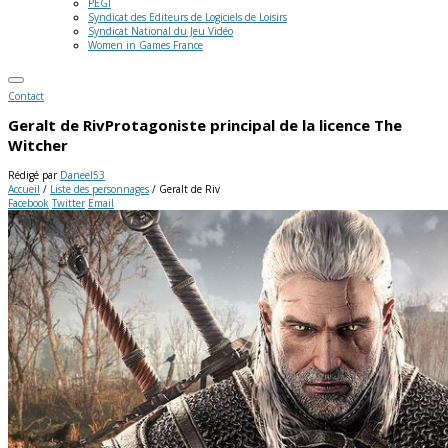
PEGI
Syndicat des Editeurs de Logiciels de Loisirs
Syndicat National du Jeu Vidéo
Women in Games France
Contact
Geralt de Riv
Protagoniste principal de la licence The
Witcher
Rédigé par
Daneel53
Accueil
/
Liste des personnages
/
Geralt de Riv
Facebook
Twitter
Email