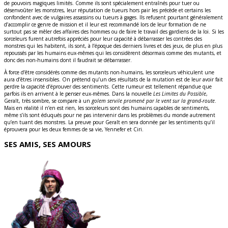
de pouvoirs magiques limités. Comme ils sont spécialement entraînés pour tuer ou
désenvoûter les monstres, leur réputation de tueurs hors pair les précède et certains les
confondent avec de vulgaires assassins ou tueurs à gages. Ils refusent pourtant généralement
d’accomplir ce genre de mission et il leur est recommandé lors de leur formation de ne
surtout pas se mêler des affaires des hommes ou de faire le travail des gardiens de la loi. Si les
sorceleurs furent autrefois appréciés pour leur capacité à débarrasser les contrées des
monstres qui les habitent, ils sont, à l’époque des derniers livres et des jeux, de plus en plus
repoussés par les humains eux-mêmes qui les considèrent désormais comme des mutants, et
donc des non-humains dont il faudrait se débarrasser.
À force d’être considérés comme des mutants non-humains, les sorceleurs véhiculent une
aura d’êtres insensibles. On prétend qu’un des résultats de la mutation est de leur avoir fait
perdre la capacité d’éprouver des sentiments. Cette rumeur est tellement répandue que
parfois ils en arrivent à le penser eux-mêmes. Dans la nouvelle
Les Limites du Possible
,
Geralt, très sombre, se compare à un
golem servile promené par le vent sur la grand-route
.
Mais en réalité il n’en est rien, les sorceleurs sont des humains capables de sentiments,
même s’ils sont éduqués pour ne pas intervenir dans les problèmes du monde autrement
qu’en tuant des monstres. La preuve pour Geralt en sera donnée par les sentiments qu’il
éprouvera pour les deux femmes de sa vie, Yennefer et Ciri.
SES AMIS, SES AMOURS