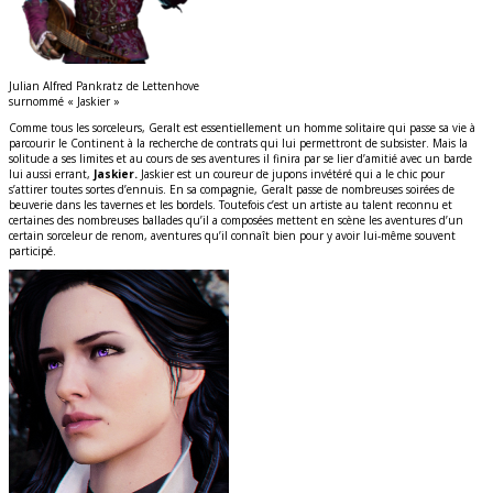
Julian Alfred Pankratz de Lettenhove
surnommé « Jaskier »
Comme tous les sorceleurs, Geralt est essentiellement un homme solitaire qui passe sa vie à
parcourir le Continent à la recherche de contrats qui lui permettront de subsister. Mais la
solitude a ses limites et au cours de ses aventures il finira par se lier d’amitié avec un barde
lui aussi errant,
Jaskier.
Jaskier est un coureur de jupons invétéré qui a le chic pour
s’attirer toutes sortes d’ennuis. En sa compagnie, Geralt passe de nombreuses soirées de
beuverie dans les tavernes et les bordels. Toutefois c’est un artiste au talent reconnu et
certaines des nombreuses ballades qu’il a composées mettent en scène les aventures d’un
certain sorceleur de renom, aventures qu’il connaît bien pour y avoir lui-même souvent
participé.