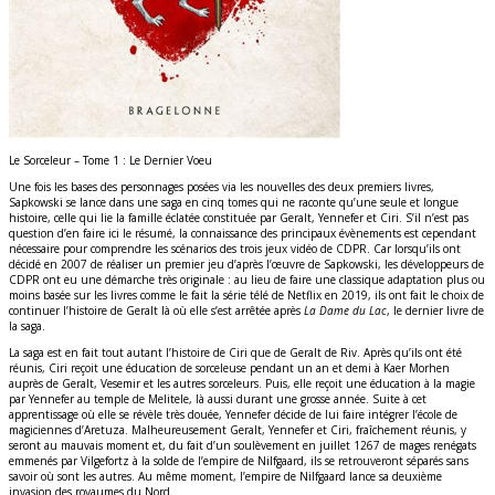
Le Sorceleur – Tome 1 : Le Dernier Voeu
Une fois les bases des personnages posées via les nouvelles des deux premiers livres,
Sapkowski se lance dans une saga en cinq tomes qui ne raconte qu’une seule et longue
histoire, celle qui lie la famille éclatée constituée par Geralt, Yennefer et Ciri. S’il n’est pas
question d’en faire ici le résumé, la connaissance des principaux évènements est cependant
nécessaire pour comprendre les scénarios des trois jeux vidéo de CDPR. Car lorsqu’ils ont
décidé en 2007 de réaliser un premier jeu d’après l’œuvre de Sapkowski, les développeurs de
CDPR ont eu une démarche très originale : au lieu de faire une classique adaptation plus ou
moins basée sur les livres comme le fait la série télé de Netflix en 2019, ils ont fait le choix de
continuer l’histoire de Geralt là où elle s’est arrêtée après
La Dame du Lac
, le dernier livre de
la saga.
La saga est en fait tout autant l’histoire de Ciri que de Geralt de Riv. Après qu’ils ont été
réunis, Ciri reçoit une éducation de sorceleuse pendant un an et demi à Kaer Morhen
auprès de Geralt, Vesemir et les autres sorceleurs. Puis, elle reçoit une éducation à la magie
par Yennefer au temple de Melitele, là aussi durant une grosse année. Suite à cet
apprentissage où elle se révèle très douée, Yennefer décide de lui faire intégrer l’école de
magiciennes d’Aretuza. Malheureusement Geralt, Yennefer et Ciri, fraîchement réunis, y
seront au mauvais moment et, du fait d’un soulèvement en juillet 1267 de mages renégats
emmenés par Vilgefortz à la solde de l’empire de Nilfgaard, ils se retrouveront séparés sans
savoir où sont les autres. Au même moment, l’empire de Nilfgaard lance sa deuxième
invasion des royaumes du Nord.