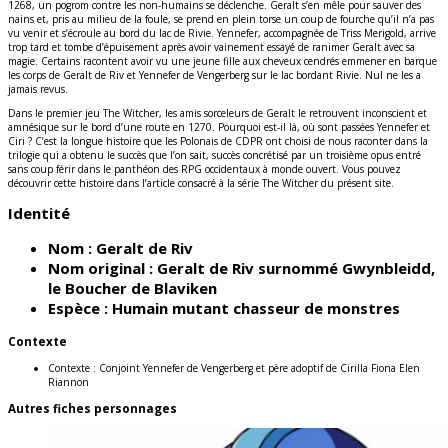
1268, un pogrom contre les non-humains se déclenche. Geralt s’en mêle pour sauver des
nains et, pris au milieu de la foule, se prend en plein torse un coup de fourche qu’il n’a pas
vu venir et s’écroule au bord du lac de Rivie. Yennefer, accompagnée de Triss Merigold, arrive
trop tard et tombe d’épuisement après avoir vainement essayé de ranimer Geralt avec sa
magie. Certains racontent avoir vu une jeune fille aux cheveux cendrés emmener en barque
les corps de Geralt de Riv et Yennefer de Vengerberg sur le lac bordant Rivie. Nul ne les a
jamais revus.
Dans le premier jeu The Witcher, les amis sorceleurs de Geralt le retrouvent inconscient et
amnésique sur le bord d’une route en 1270. Pourquoi est-il là, où sont passées Yennefer et
Ciri ? C’est la longue histoire que les Polonais de CDPR ont choisi de nous raconter dans la
trilogie qui a obtenu le succès que l’on sait, succès concrétisé par un troisième opus entré
sans coup férir dans le panthéon des RPG occidentaux à monde ouvert. Vous pouvez
découvrir cette histoire dans l’article consacré à la série The Witcher du présent site.
Identité
Nom :
Geralt de Riv
Nom original :
Geralt de Riv surnommé Gwynbleidd,
le Boucher de Blaviken
Espèce :
Humain mutant chasseur de monstres
Contexte
Contexte :
Conjoint Yennefer de Vengerberg et père adoptif de Cirilla Fiona Elen
Riannon
Autres fiches personnages