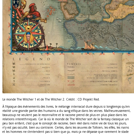
Le monde The Witcher 1 et de The Witcher 2. Crédit : CD Projekt Red.
À l’époque des évènements des livres, le mélange interracial dure depuis si longtemps qu’en
réalité une grande partie des humains a du sang elfique dans les veines. Malheureusement,
beaucoup ne veulent pas le reconnaître et le racisme prend de plus en plus place dans les
relations interethniques. Car là où le monde de The Witcher sort de la fantasy classique un
peu bon enfant, c’est que le concept de racisme, bien réel dans notre vie de tous les jours,
n’y est pas occulté, bien au contraire. Certes, dans les œuvres de Tolkien, les elfes, les nains
et les hommes ne s’entendent pas si bien que ça, mais ça ne dépasse que rarement le stade