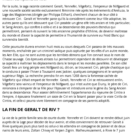
Par la suite, la saga raconte comment Geralt, Yennefer, Vilgefortz, l’empereur de Nilfgaard et
une nouvelle société secrète exclusivement féminine née après les évènements d’Aretuza, la
Loge des Magiciennes (dirigée par Philippa Eilhart), cherchent chacun de leur côté à
retrouver Ciri. Geralt et Yennefer parce qu’ils la considèrent comme leur fille adoptive, les
autres parce qu’ils ont découvert que Ciri possède un gène elfe très ancien et très particulier,
le Sang Ancien, qui confère à celle-ci et à sa descendance des pouvoirs étendus qui
permettront, pensent-ils suivant la très ancienne prophétie d’Ithline, de devenir maîtresse
du monde et d’avoir la capacité de permettre à l’humanité de survivre au Froid Blanc qui
surviendra bientôt.
Cette poursuite durera environ huit mois au cours desquels Ciri passera de très mauvais
moments, enchaînée par un criminel sadique puis capturée par les elfes d’un autre monde,
les Aen Elle, qui ne sont autres que les terribles démons que l’on connait sous le nom de
Chasse sauvage. Ces épreuves atroces lui permettront cependant de découvrir et développer
sa capacité à maîtriser les déplacements dans le temps et les mondes parallèles. De son côté
Geralt fera un long périple vers Nilfgaard où, dit-on, se trouverait Ciri, périple chaotique qui
le conduira à passer l’hiver à Toussaint avec Jaskier, quelques compagnons et le vampire
supérieur Régis. La recherche prendra fin en mars 1268 dans la forteresse cachée de
Vilgefortz qui s’était emparé de Yennefer. Geralt, Yennefer et Ciri se retrouveront enfin,
Vilgefortz sera vaincu et l’empereur de Nilfgaard, qui n’est autre que Duny, le père de Ciri,
renoncera à s’emparer de sa fille pour l’épouser et introduire ainsi le gène du Sang Ancien
dans sa descendance. Pour asseoir définitivement l’appartenance du royaume de Cintra à
l’empire, il épousera finalement un sosie de Ciri en la faisant passer pour la vraie Cirilla de
Cintra, et celle-ci pourra vivre librement en compagnie de ses parents adoptifs.
LA FIN DE GERALT DE RIV ?
La vie de la petite famille sera de courte durée. Yennefer et Ciri doivent se rendre début juin
auprès de la Loge pour décider de leur avenir, et elles conviennent de retrouver Geralt à
Rivie quelques jours plus tard où celui-ci les attendra en compagnie de Jaskier et de deux
nains de leurs amis, Zoltan Chivay et Yarpen Zigrin. Malheureusement, à Rivie le 7 juin