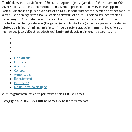
Tombé dans les jeux vidéo en 1980 sur un Apple II, je n'ai jamais arrêté de jouer sur C64,
Atari ST puis PC. Cela a même orienté ma carrière professionnelle vers le développement
logiciel. Amateur de jeux d'aventure et de RPG, la série Witcher m'a passionné et m'a conduit
à traduire en français trois nouvelles de Sapkowski et deux BD polonaises inédites dans
notre langue. Ces traductions ont concrétisé le virage de mes centres d'intérêt sur la
traduction en français de jeux (Daggerfall) et mods (Warband) et le codage des outils dédiés
plutôt que le jeu lui-même, mais je continue de suivre quotidiennement l'évolution du
monde des jeux vidéo et les débats qui l'animent depuis maintenant quarante ans.
Plan du site
-
Equipe
-
A propos
-
Contact
-
Annonceurs
-
Recrutement
-
Partenaires
-
Meilleur casino en ligne
culture-games.com est édité par l'association Culture Games
Copyright © 2010-2025 Culture Games v5 Tous droits réservés.