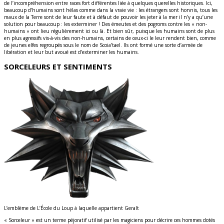
de l’incompréhension entre races fort différentes liée à quelques querelles historiques. Ici,
beaucoup d’humains sont hélas comme dans la vraie vie : les étrangers sont honnis, tous les
maux de la Terre sont de leur faute et à défaut de pouvoir les jeter à la mer il n’y a qu’une
solution pour beaucoup : les exterminer ! Des émeutes et des pogroms contre les « non-
humains » ont lieu régulièrement ici ou là. Et bien sûr, puisque les humains sont de plus
en plus agressifs vis-à-vis des non-humains, certains de ceux-ci le leur rendent bien, comme
de jeunes elfes regroupés sous le nom de Scoia’tael. Ils ont formé une sorte d’armée de
libération et leur but avoué est d’exterminer les humains.
SORCELEURS ET SENTIMENTS
L’emblème de L’École du Loup à laquelle appartient Geralt
« Sorceleur » est un terme péjoratif utilisé par les magiciens pour décrire ces hommes dotés