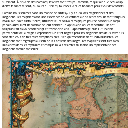
sûrement. À l’inverse des hommes, les elfes sont très peu féconds, ce qui fait que beaucoup
d’elfes femmes se sont, au cours du temps, tournées vers les hommes pour avoir des enfants.
Comme nous sommes dans un monde de fantasy, il y a aussi des magiciennes et des
magiciens. Les magiciens ont une espérance de vie estimée à cinq cents ans, ils sont toujours
beaux car ils (et surtout elles) utilisent leurs pouvoirs magiques pour se donner un corps
parfait, aussi il est impossible de leur donner un âge quand on les rencontre : ils ont
toujours l’air d’avoir entre vingt et trente-cinq ans. L’apprentissage puis l’utilisation
permanente de la magie a cependant un effet négatif pour les magiciens des deux sexes : ils
sont stériles, à de très rares exceptions près. Bien qu’essentiellement individualistes, les
magiciens sont regroupés au sein de la Confrérie des mages. Les magiciens sont très bien
implantés dans les royaumes et chaque roi a à ses côtés au moins un représentant des
magiciens comme conseiller.