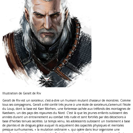
Illustration de Geralt de Riv
Geralt de Riv est un sorceleur, c’est-à-dire un humain mutant chasseur de monstres. Comme
tous ses compagnons, Geralt a été confié très jeune à une école de sorceleurs,s’amenuit l’école
du Loup, dont la base est Kaer Morhen, une forteresse cachée aux tréfonds des montagnes de
Kaedwen, un des pays des royaumes du Nord. C’est là que les jeunes enfants subissent des
années durant un entrainement au combat très rude et sont fortifiés par des décoctions à
base d’herbes tenues secrètes. Le temps venu, les adolescents subissent un traitement à base
de plantes et de drogues grâce auquel ils acquièrent des capacités physiques et mentales
presque surhumaines, « la mutation ordinaire », qui opère dans leur organisme une