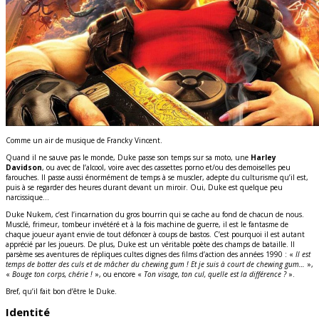
Comme un air de musique de Francky Vincent.
Quand il ne sauve pas le monde, Duke passe son temps sur sa moto, une
Harley
Davidson
, ou avec de l’alcool, voire avec des cassettes porno et/ou des demoiselles peu
farouches. Il passe aussi énormément de temps à se muscler, adepte du culturisme qu’il est,
puis à se regarder des heures durant devant un miroir. Oui, Duke est quelque peu
narcissique…
Duke Nukem, c’est l’incarnation du gros bourrin qui se cache au fond de chacun de nous.
Musclé, frimeur, tombeur invétéré et à la fois machine de guerre, il est le fantasme de
chaque joueur ayant envie de tout défoncer à coups de bastos. C’est pourquoi il est autant
apprécié par les joueurs. De plus, Duke est un véritable poète des champs de bataille. Il
parsème ses aventures de répliques cultes dignes des films d’action des années 1990 : «
Il est
temps de botter des culs et de mâcher du chewing gum ! Et je suis à court de chewing gum…
»,
«
Bouge ton corps, chérie !
», ou encore «
Ton visage, ton cul, quelle est la différence ?
».
Bref, qu’il fait bon d’être le Duke.
Identité