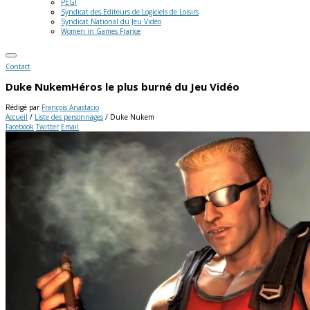
PEGI
Syndicat des Editeurs de Logiciels de Loisirs
Syndicat National du Jeu Vidéo
Women in Games France
Contact
Duke Nukem
Héros le plus burné du Jeu Vidéo
Rédigé par
François Anastacio
Accueil
/
Liste des personnages
/
Duke Nukem
Facebook
Twitter
Email