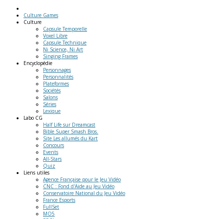
Culture Games
Culture
Capsule Temporelle
Voxel Libre
Capsule Technique
Ni Science, Ni Art
Singing Frames
Encyclopédie
Personnages
Personnalités
Plateformes
Sociétés
Salons
Séries
Lexique
Labo
CG
Half Life sur Dreamcast
Bible Super Smash Bros.
Site Les allumés du Kart
Concours
Events
All-Stars
Quiz
Liens
utiles
Agence Française pour le Jeu Vidéo
CNC : Fond d'Aide au Jeu Vidéo
Conservatoire National du Jeu Vidéo
France Esports
FullSet
MO5