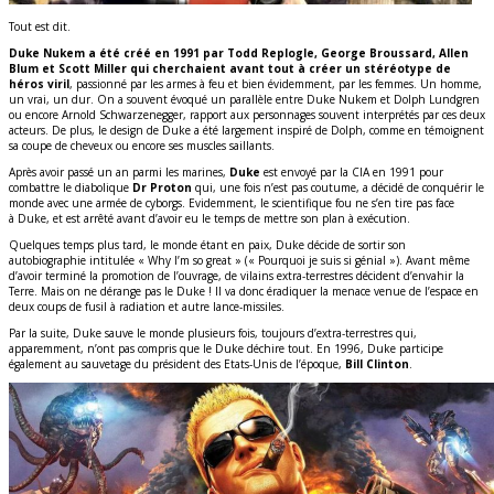
Tout est dit.
Duke Nukem a été créé en 1991 par Todd Replogle, George Broussard, Allen
Blum et Scott Miller qui cherchaient avant tout à créer un stéréotype de
héros viril
, passionné par les armes à feu et bien évidemment, par les femmes. Un homme,
un vrai, un dur. On a souvent évoqué un parallèle entre Duke Nukem et Dolph Lundgren
ou encore Arnold Schwarzenegger, rapport aux personnages souvent interprétés par ces deux
acteurs. De plus, le design de Duke a été largement inspiré de Dolph, comme en témoignent
sa coupe de cheveux ou encore ses muscles saillants.
Après avoir passé un an parmi les marines,
Duke
est envoyé par la CIA en 1991 pour
combattre le diabolique
Dr Proton
qui, une fois n’est pas coutume, a décidé de conquérir le
monde avec une armée de cyborgs. Evidemment, le scientifique fou ne s’en tire pas face
à Duke, et est arrêté avant d’avoir eu le temps de mettre son plan à exécution.
Quelques temps plus tard, le monde étant en paix, Duke décide de sortir son
autobiographie intitulée « Why I’m so great » (« Pourquoi je suis si génial »). Avant même
d’avoir terminé la promotion de l’ouvrage, de vilains extra-terrestres décident d’envahir la
Terre. Mais on ne dérange pas le Duke ! Il va donc éradiquer la menace venue de l’espace en
deux coups de fusil à radiation et autre lance-missiles.
Par la suite, Duke sauve le monde plusieurs fois, toujours d’extra-terrestres qui,
apparemment, n’ont pas compris que le Duke déchire tout. En 1996, Duke participe
également au sauvetage du président des Etats-Unis de l’époque,
Bill Clinton
.