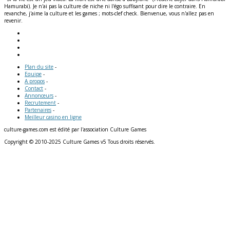
Hamurabi). Je n'ai pas la culture de niche ni l'égo suffisant pour dire le contraire. En
revanche, j'aime la culture et les games ; mots-clef check. Bienvenue, vous n'allez pas en
revenir.
Plan du site
-
Equipe
-
A propos
-
Contact
-
Annonceurs
-
Recrutement
-
Partenaires
-
Meilleur casino en ligne
culture-games.com est édité par l'association Culture Games
Copyright © 2010-2025 Culture Games v5 Tous droits réservés.