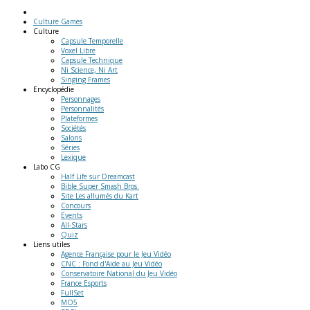
Culture Games
Culture
Capsule Temporelle
Voxel Libre
Capsule Technique
Ni Science, Ni Art
Singing Frames
Encyclopédie
Personnages
Personnalités
Plateformes
Sociétés
Salons
Séries
Lexique
Labo
CG
Half Life sur Dreamcast
Bible Super Smash Bros.
Site Les allumés du Kart
Concours
Events
All-Stars
Quiz
Liens
utiles
Agence Française pour le Jeu Vidéo
CNC : Fond d'Aide au Jeu Vidéo
Conservatoire National du Jeu Vidéo
France Esports
FullSet
MO5