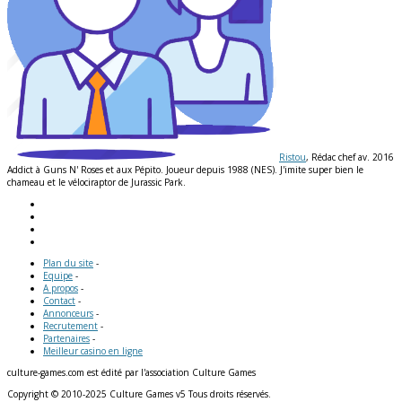
Ristou
, Rédac chef av. 2016
Addict à Guns N' Roses et aux Pépito. Joueur depuis 1988 (NES). J'imite super bien le
chameau et le vélociraptor de Jurassic Park.
Plan du site
-
Equipe
-
A propos
-
Contact
-
Annonceurs
-
Recrutement
-
Partenaires
-
Meilleur casino en ligne
culture-games.com est édité par l'association Culture Games
Copyright © 2010-2025 Culture Games v5 Tous droits réservés.