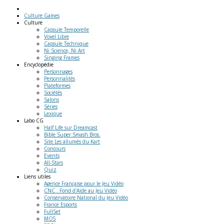
Culture Games
Culture
Capsule Temporelle
Voxel Libre
Capsule Technique
Ni Science, Ni Art
Singing Frames
Encyclopédie
Personnages
Personnalités
Plateformes
Sociétés
Salons
Séries
Lexique
Labo
CG
Half Life sur Dreamcast
Bible Super Smash Bros.
Site Les allumés du Kart
Concours
Events
All-Stars
Quiz
Liens
utiles
Agence Française pour le Jeu Vidéo
CNC : Fond d'Aide au Jeu Vidéo
Conservatoire National du Jeu Vidéo
France Esports
FullSet
MO5