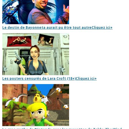
Le destin de Bayonneta aurait pu être tout autre
Cliquez ici
+
Les posters censurés de Lara Croft (18+)
Cliquez ici
+