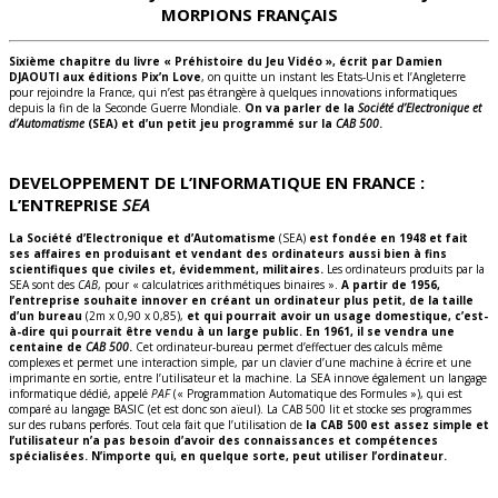
MORPIONS FRANÇAIS
Sixième chapitre du livre « Préhistoire du Jeu Vidéo », écrit par Damien
DJAOUTI aux éditions Pix’n Love
, on quitte un instant les Etats-Unis et l’Angleterre
pour rejoindre la France, qui n’est pas étrangère à quelques innovations informatiques
depuis la fin de la Seconde Guerre Mondiale.
On va parler de la
Société d’Electronique et
d’Automatisme
(SEA) et d’un petit jeu programmé sur la
CAB 500
.
DEVELOPPEMENT DE L’INFORMATIQUE EN FRANCE :
L’ENTREPRISE
SEA
La Société d’Electronique et d’Automatisme
(SEA)
est fondée en 1948 et fait
ses affaires en produisant et vendant des ordinateurs aussi bien à fins
scientifiques que civiles et, évidemment, militaires.
Les ordinateurs produits par la
SEA sont des
CAB
, pour « calculatrices arithmétiques binaires ».
A partir de 1956,
l’entreprise souhaite innover en créant un ordinateur plus petit, de la taille
d’un bureau
(2m x 0,90 x 0,85),
et qui pourrait avoir un usage domestique, c’est-
à-dire qui pourrait être vendu à un large public. En 1961, il se vendra une
centaine de
CAB 500
.
Cet ordinateur-bureau permet d’effectuer des calculs même
complexes et permet une interaction simple, par un clavier d’une machine à écrire et une
imprimante en sortie, entre l’utilisateur et la machine. La SEA innove également un langage
informatique dédié, appelé
PAF
(« Programmation Automatique des Formules »), qui est
comparé au langage BASIC (et est donc son aïeul). La CAB 500 lit et stocke ses programmes
sur des rubans perforés. Tout cela fait que l’utilisation de
la CAB 500 est assez simple et
l’utilisateur n’a pas besoin d’avoir des connaissances et compétences
spécialisées. N’importe qui, en quelque sorte, peut utiliser l’ordinateur.