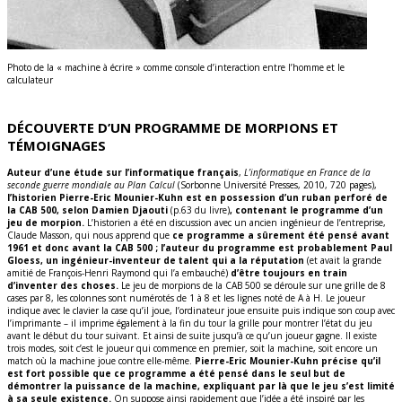
Photo de la « machine à écrire » comme console d’interaction entre l’homme et le
calculateur
DÉCOUVERTE D’UN PROGRAMME DE MORPIONS ET
TÉMOIGNAGES
Auteur d’une étude sur l’informatique français
,
L’informatique en France de la
seconde guerre mondiale au Plan Calcul
(Sorbonne Université Presses, 2010, 720 pages),
l’historien Pierre-Eric Mounier-Kuhn est en possession d’un ruban perforé de
la CAB 500, selon Damien Djaouti
(p.63 du livre)
, contenant le programme d’un
jeu de morpion.
L’historien a été en discussion avec un ancien ingénieur de l’entreprise,
Claude Masson, qui nous apprend que
ce programme a sûrement été pensé avant
1961 et donc avant la CAB 500 ; l’auteur du programme est probablement Paul
Gloess, un ingénieur-inventeur de talent qui a la réputation
(et avait la grande
amitié de François-Henri Raymond qui l’a embauché)
d’être toujours en train
d’inventer des choses.
Le jeu de morpions de la CAB 500 se déroule sur une grille de 8
cases par 8, les colonnes sont numérotés de 1 à 8 et les lignes noté de A à H. Le joueur
indique avec le clavier la case qu’il joue, l’ordinateur joue ensuite puis indique son coup avec
l’imprimante – il imprime également à la fin du tour la grille pour montrer l’état du jeu
avant le début du tour suivant. Et ainsi de suite jusqu’à ce qu’un joueur gagne. Il existe
trois modes, soit c’est le joueur qui commence en premier, soit la machine, soit encore un
match où la machine joue contre elle-même.
Pierre-Eric Mounier-Kuhn précise qu’il
est fort possible que ce programme a été pensé dans le seul but de
démontrer la puissance de la machine, expliquant par là que le jeu s’est limité
à sa seule existence.
On suppose ainsi rapidement que l’idée a été inspiré par les