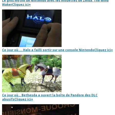
Le gros mytho de Nintendo avec les mouettes de Zelda: The Wind
Waker
Cliquez ici
+
Ce jour où….. Halo a failli sortir sur une console Nintendo
Cliquez ici
+
Ce jour où… Bethesda a ouvert la boîte de Pandore des DLC
abusifs
Cliquez ici
+