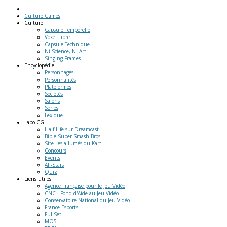
Culture Games
Culture
Capsule Temporelle
Voxel Libre
Capsule Technique
Ni Science, Ni Art
Singing Frames
Encyclopédie
Personnages
Personnalités
Plateformes
Sociétés
Salons
Séries
Lexique
Labo
CG
Half Life sur Dreamcast
Bible Super Smash Bros.
Site Les allumés du Kart
Concours
Events
All-Stars
Quiz
Liens
utiles
Agence Française pour le Jeu Vidéo
CNC : Fond d'Aide au Jeu Vidéo
Conservatoire National du Jeu Vidéo
France Esports
FullSet
MO5