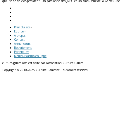
qualité de de vice-président. Un passionné des JRPG et un amoureux de la GameCube !
Plan du site
-
Equipe
-
A propos
-
Contact
-
Annonceurs
-
Recrutement
-
Partenaires
-
Meilleur casino en ligne
culture-games.com est édité par l'association Culture Games
Copyright © 2010-2025 Culture Games v5 Tous droits réservés.