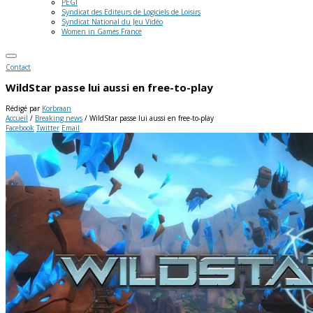
PEGI
Syndicat des Editeurs de Logiciels de Loisirs
Syndicat National du Jeu Vidéo
Women in Games France
Contact
WildStar passe lui aussi en free-to-play
Rédigé par
Korbraan
Accueil
/
Breaking news
/
WildStar passe lui aussi en free-to-play
Facebook
Twitter
Email