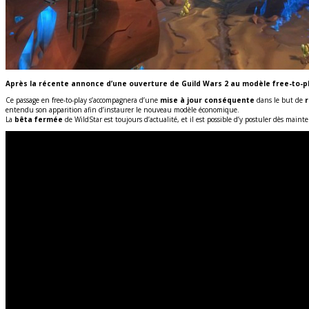
Après la récente annonce d’une ouverture de Guild Wars 2 au modèle free-to-p
Ce passage en free-to-play s’accompagnera d’une
mise à jour conséquente
dans le but de
r
entendu son apparition afin d’instaurer le nouveau modèle économique.
La
bêta fermée
de WildStar est toujours d’actualité, et il est possible d’y postuler dès main