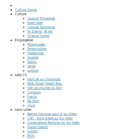
Culture Games
Culture
Capsule Temporelle
Voxel Libre
Capsule Technique
Ni Science, Ni Art
Singing Frames
Encyclopédie
Personnages
Personnalités
Plateformes
Sociétés
Salons
Séries
Lexique
Labo
CG
Half Life sur Dreamcast
Bible Super Smash Bros.
Site Les allumés du Kart
Concours
Events
All-Stars
Quiz
Liens
utiles
Agence Française pour le Jeu Vidéo
CNC : Fond d'Aide au Jeu Vidéo
Conservatoire National du Jeu Vidéo
France Esports
FullSet
MO5