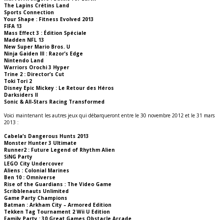
The Lapins Crétins Land
Sports Connection
Your Shape : Fitness Evolved 2013
FIFA 13
Mass Effect 3 : Édition Spéciale
Madden NFL 13
New Super Mario Bros. U
Ninja Gaiden III : Razor’s Edge
Nintendo Land
Warriors Orochi 3 Hyper
Trine 2 : Director’s Cut
Toki Tori 2
Disney Epic Mickey : Le Retour des Héros
Darksiders II
Sonic & All-Stars Racing Transformed
Voici maintenant les autres jeux qui débarqueront entre le 30 novembre 2012 et le 31 mars
2013 :
Cabela’s Dangerous Hunts 2013
Monster Hunter 3 Ultimate
Runner2 : Future Legend of Rhythm Alien
SiNG Party
LEGO City Undercover
Aliens : Colonial Marines
Ben 10 : Omniverse
Rise of the Guardians : The Video Game
Scribblenauts Unlimited
Game Party Champions
Batman : Arkham City – Armored Edition
Tekken Tag Tournament 2 Wii U Edition
Family Party : 30 Great Games Obstacle Arcade