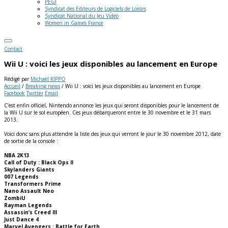
PEGI
Syndicat des Editeurs de Logiciels de Loisirs
Syndicat National du Jeu Vidéo
Women in Games France
Contact
Wii U : voici les jeux disponibles au lancement en Europe
Rédigé par
Michaël KIPPO
Accueil
/
Breaking news
/
Wii U : voici les jeux disponibles au lancement en Europe
Facebook
Twitter
Email
C’est enfin officiel, Nintendo annonce les jeux qui seront disponibles pour le lancement de
la Wii U sur le sol européen. Ces jeux débarqueront entre le 30 novembre et le 31 mars
2013.
Voici donc sans plus attendre la liste des jeux qui verront le jour le 30 novembre 2012, date
de sortie de la console :
NBA 2K13
Call of Duty : Black Ops II
Skylanders Giants
007 Legends
Transformers Prime
Nano Assault Neo
ZombiU
Rayman Legends
Assassin’s Creed III
Just Dance 4
Marvel Avengers : Battle for Earth