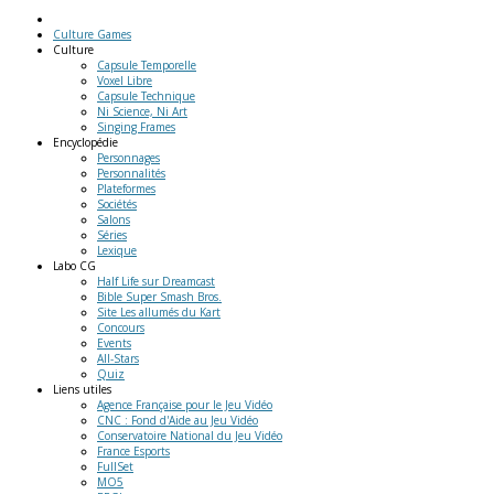
Culture Games
Culture
Capsule Temporelle
Voxel Libre
Capsule Technique
Ni Science, Ni Art
Singing Frames
Encyclopédie
Personnages
Personnalités
Plateformes
Sociétés
Salons
Séries
Lexique
Labo
CG
Half Life sur Dreamcast
Bible Super Smash Bros.
Site Les allumés du Kart
Concours
Events
All-Stars
Quiz
Liens
utiles
Agence Française pour le Jeu Vidéo
CNC : Fond d'Aide au Jeu Vidéo
Conservatoire National du Jeu Vidéo
France Esports
FullSet
MO5