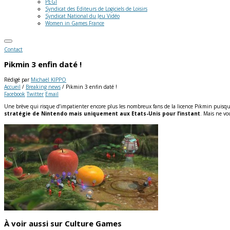
PEGI
Syndicat des Editeurs de Logiciels de Loisirs
Syndicat National du Jeu Vidéo
Women in Games France
Contact
Pikmin 3 enfin daté !
Rédigé par
Michaël KIPPO
Accueil
/
Breaking news
/
Pikmin 3 enfin daté !
Facebook
Twitter
Email
Une brève qui risque d’impatienter encore plus les nombreux fans de la licence Pikmin puisque 
stratégie de Nintendo mais uniquement aux Etats-Unis pour l’instant
.
Mais ne vo
À voir aussi sur Culture Games