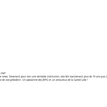
 chef
ews. Devenant pour moi une véritable institution, cela fait maintenant plus de 10 ans que j'y t
ité de de vice-président. Un passionné des JRPG et un amoureux de la GameCube !