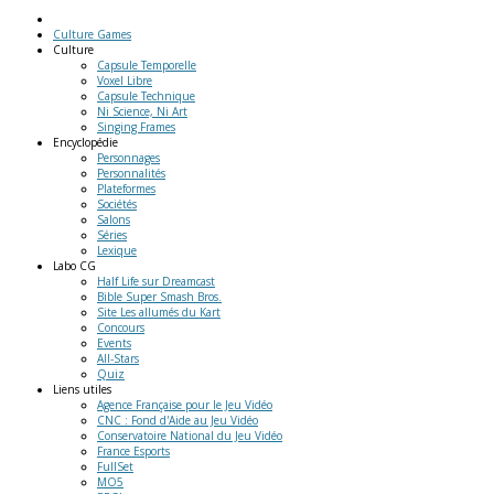
Culture Games
Culture
Capsule Temporelle
Voxel Libre
Capsule Technique
Ni Science, Ni Art
Singing Frames
Encyclopédie
Personnages
Personnalités
Plateformes
Sociétés
Salons
Séries
Lexique
Labo
CG
Half Life sur Dreamcast
Bible Super Smash Bros.
Site Les allumés du Kart
Concours
Events
All-Stars
Quiz
Liens
utiles
Agence Française pour le Jeu Vidéo
CNC : Fond d'Aide au Jeu Vidéo
Conservatoire National du Jeu Vidéo
France Esports
FullSet
MO5