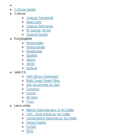
Culture Games
Culture
Capsule Temporelle
Voxel Libre
Capsule Technique
Ni Science, Ni Art
Singing Frames
Encyclopédie
Personnages
Personnalités
Plateformes
Sociétés
Salons
Séries
Lexique
Labo
CG
Half Life sur Dreamcast
Bible Super Smash Bros.
Site Les allumés du Kart
Concours
Events
All-Stars
Quiz
Liens
utiles
Agence Française pour le Jeu Vidéo
CNC : Fond d'Aide au Jeu Vidéo
Conservatoire National du Jeu Vidéo
France Esports
FullSet
MO5