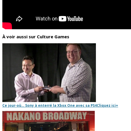
À voir aussi sur Culture Games
Ce jour-où… Sony à enterré la Xbox One avec sa PS4
Cliquez ici
+