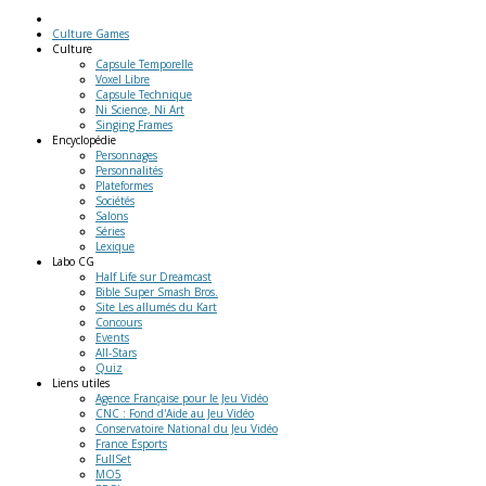
Culture Games
Culture
Capsule Temporelle
Voxel Libre
Capsule Technique
Ni Science, Ni Art
Singing Frames
Encyclopédie
Personnages
Personnalités
Plateformes
Sociétés
Salons
Séries
Lexique
Labo
CG
Half Life sur Dreamcast
Bible Super Smash Bros.
Site Les allumés du Kart
Concours
Events
All-Stars
Quiz
Liens
utiles
Agence Française pour le Jeu Vidéo
CNC : Fond d'Aide au Jeu Vidéo
Conservatoire National du Jeu Vidéo
France Esports
FullSet
MO5