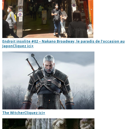
Endroit insolite #02 – Nakano Broadway, le paradis de l’occasion au
Japon
Cliquez ici
+
The Witcher
Cliquez ici
+