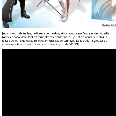
Jamais à court de trailers, l’éditeur a donné du grain à moudre aux fans avec un nouvelle
bande annonce détaillant les multiples caractéristiques du jeu et éléments de l’intrigue,
telles que les nombreuses armes et armures des personnages, les raids de 16 groupes ou
encore les interactions entre les personnages et plus de 300 PNJ.