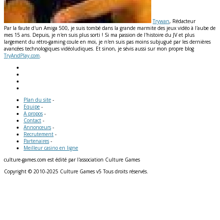
Trywan
, Rédacteur
Par la faute d'un Amiga 500, je suis tombé dans la grande marmite des jeux vidéo à l'aube de
mes 15 ans. Depuis, je n'en suis plus sorti ! Si ma passion de l'histoire du JV et plus
largement du rétro-gaming coule en moi, je n'en suis pas moins subjugué par les dernières
avancées technologiques vidéoludiques. Et sinon, je sévis aussi sur mon propre blog
TryAndPlay.com
.
Plan du site
-
Equipe
-
A propos
-
Contact
-
Annonceurs
-
Recrutement
-
Partenaires
-
Meilleur casino en ligne
culture-games.com est édité par l'association Culture Games
Copyright © 2010-2025 Culture Games v5 Tous droits réservés.