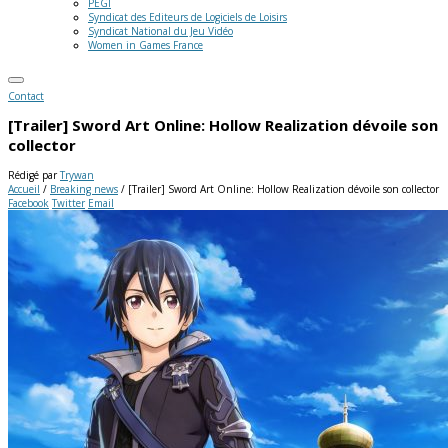
PEGI
Syndicat des Editeurs de Logiciels de Loisirs
Syndicat National du Jeu Vidéo
Women in Games France
Contact
[Trailer] Sword Art Online: Hollow Realization dévoile son
collector
Rédigé par
Trywan
Accueil
/
Breaking news
/
[Trailer] Sword Art Online: Hollow Realization dévoile son collector
Facebook
Twitter
Email